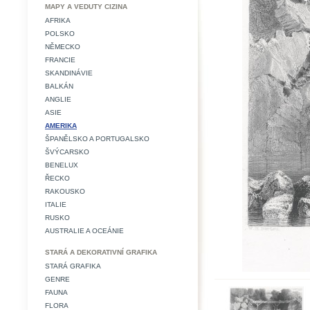
MAPY A VEDUTY CIZINA
AFRIKA
POLSKO
NĚMECKO
FRANCIE
SKANDINÁVIE
BALKÁN
ANGLIE
ASIE
AMERIKA
ŠPANĚLSKO A PORTUGALSKO
ŠVÝCARSKO
BENELUX
ŘECKO
RAKOUSKO
ITALIE
RUSKO
AUSTRALIE A OCEÁNIE
STARÁ A DEKORATIVNÍ GRAFIKA
STARÁ GRAFIKA
GENRE
FAUNA
FLORA