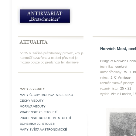
Norwich Most, ocel
od 25.6. začíná prázdninový provoz, kdy je
kancelář uzavřena a osobní převzetí je
Bridge at Norwich Conne
možno pouze po předchozí tel. domluvě
technika:
oceloryt
autor předlohy:
W. H. Ba
rytec:
J. C. Armtage
rozměr tiskové plochy:
rozměr listu:
25 x 21
MAPY A VEDUTY
vydal:
Virtue London, 1
MAPY ČECHY, MORAVA, A SLEZSKO
ČECHY VEDUTY
MORAVA VEDUTY
PRAGENSIE 20. STOLETÍ
PRAGENSIE DO POL. 19. STOLETÍ
BOHEMIKA 20. STOLETÍ
MAPY SVĚTA A ASTRONOMICKÉ