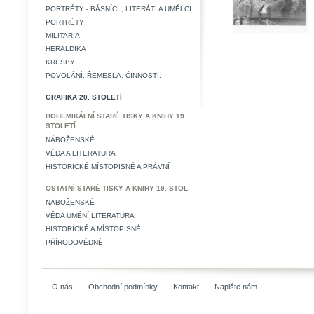
PORTRÉTY - BÁSNÍCI , LITERÁTI A UMĚLCI
PORTRÉTY
MILITARIA
HERALDIKA
KRESBY
POVOLÁNÍ, ŘEMESLA, ČINNOSTI.
GRAFIKA 20. STOLETÍ
BOHEMIKÁLNÍ STARÉ TISKY A KNIHY 19.
STOLETÍ
NÁBOŽENSKÉ
VĚDA A LITERATURA
HISTORICKÉ MÍSTOPISNÉ A PRÁVNÍ
OSTATNÍ STARÉ TISKY A KNIHY 19. STOL
NÁBOŽENSKÉ
VĚDA UMĚNÍ LITERATURA
HISTORICKÉ A MÍSTOPISNÉ
PŘÍRODOVĚDNÉ
O nás
Obchodní podmínky
Kontakt
Napište nám