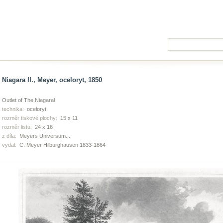
Niagara II., Meyer, oceloryt, 1850
Outlet of The Niagaral
technika:
oceloryt
rozměr tiskové plochy:
15 x 11
rozměr listu:
24 x 16
z díla:
Meyers Universum....
vydal:
C. Meyer Hilburghausen 1833-1864