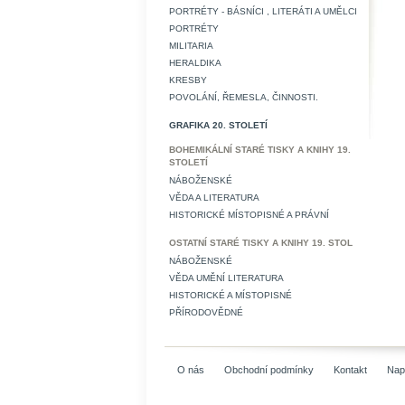
PORTRÉTY - BÁSNÍCI , LITERÁTI A UMĚLCI
PORTRÉTY
MILITARIA
HERALDIKA
KRESBY
POVOLÁNÍ, ŘEMESLA, ČINNOSTI.
GRAFIKA 20. STOLETÍ
BOHEMIKÁLNÍ STARÉ TISKY A KNIHY 19.
STOLETÍ
NÁBOŽENSKÉ
VĚDA A LITERATURA
HISTORICKÉ MÍSTOPISNÉ A PRÁVNÍ
OSTATNÍ STARÉ TISKY A KNIHY 19. STOL
NÁBOŽENSKÉ
VĚDA UMĚNÍ LITERATURA
HISTORICKÉ A MÍSTOPISNÉ
PŘÍRODOVĚDNÉ
O nás
Obchodní podmínky
Kontakt
Nap