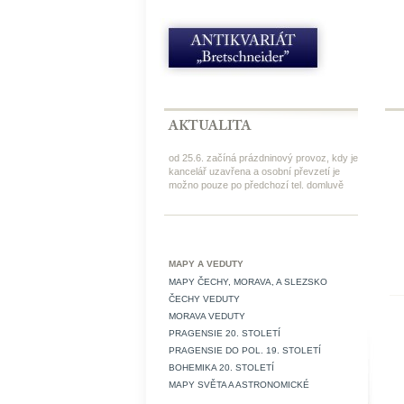
od 25.6. začíná prázdninový provoz, kdy je
kancelář uzavřena a osobní převzetí je
možno pouze po předchozí tel. domluvě
MAPY A VEDUTY
MAPY ČECHY, MORAVA, A SLEZSKO
ČECHY VEDUTY
MORAVA VEDUTY
PRAGENSIE 20. STOLETÍ
PRAGENSIE DO POL. 19. STOLETÍ
BOHEMIKA 20. STOLETÍ
MAPY SVĚTA A ASTRONOMICKÉ