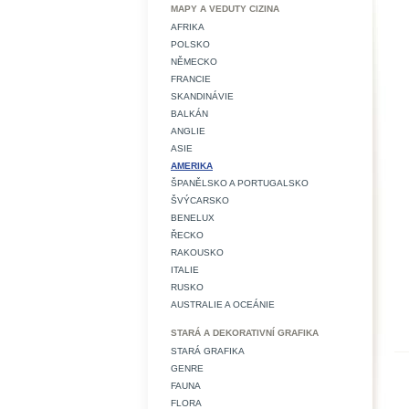
MAPY A VEDUTY CIZINA
AFRIKA
POLSKO
NĚMECKO
FRANCIE
SKANDINÁVIE
BALKÁN
ANGLIE
ASIE
AMERIKA
ŠPANĚLSKO A PORTUGALSKO
ŠVÝCARSKO
BENELUX
ŘECKO
RAKOUSKO
ITALIE
RUSKO
AUSTRALIE A OCEÁNIE
STARÁ A DEKORATIVNÍ GRAFIKA
STARÁ GRAFIKA
GENRE
FAUNA
FLORA