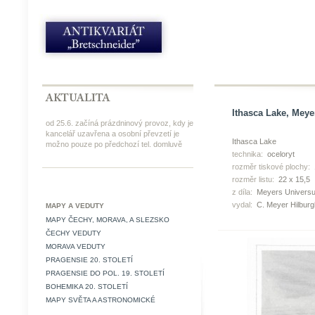
Ithasca Lake, Meyer
od 25.6. začíná prázdninový provoz, kdy je
kancelář uzavřena a osobní převzetí je
Ithasca Lake
možno pouze po předchozí tel. domluvě
technika:
oceloryt
rozměr tiskové plochy:
rozměr listu:
22 x 15,5
z díla:
Meyers Universu
vydal:
C. Meyer Hilbur
MAPY A VEDUTY
MAPY ČECHY, MORAVA, A SLEZSKO
ČECHY VEDUTY
MORAVA VEDUTY
PRAGENSIE 20. STOLETÍ
PRAGENSIE DO POL. 19. STOLETÍ
BOHEMIKA 20. STOLETÍ
MAPY SVĚTA A ASTRONOMICKÉ