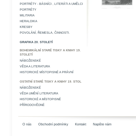
PORTRÉTY - BÁSNÍCI , LITERÁTI A UMĚLCI
PORTRÉTY
MILITARIA
HERALDIKA
KRESBY
POVOLÁNÍ, ŘEMESLA, ČINNOSTI.
GRAFIKA 20. STOLETÍ
BOHEMIKÁLNÍ STARÉ TISKY A KNIHY 19.
STOLETÍ
NÁBOŽENSKÉ
VĚDA A LITERATURA
HISTORICKÉ MÍSTOPISNÉ A PRÁVNÍ
OSTATNÍ STARÉ TISKY A KNIHY 19. STOL
NÁBOŽENSKÉ
VĚDA UMĚNÍ LITERATURA
HISTORICKÉ A MÍSTOPISNÉ
PŘÍRODOVĚDNÉ
O nás
Obchodní podmínky
Kontakt
Napište nám