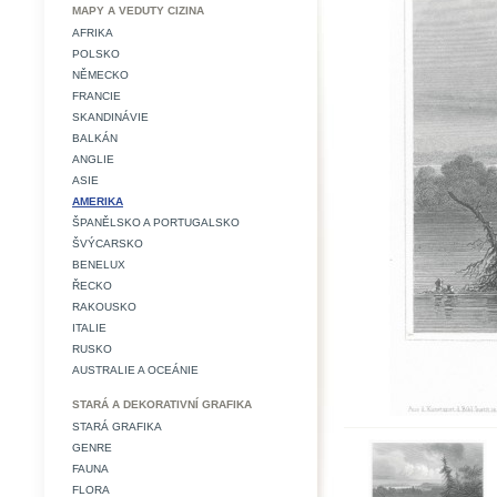
MAPY A VEDUTY CIZINA
AFRIKA
POLSKO
NĚMECKO
FRANCIE
SKANDINÁVIE
BALKÁN
ANGLIE
ASIE
AMERIKA
ŠPANĚLSKO A PORTUGALSKO
ŠVÝCARSKO
BENELUX
ŘECKO
RAKOUSKO
ITALIE
RUSKO
AUSTRALIE A OCEÁNIE
STARÁ A DEKORATIVNÍ GRAFIKA
STARÁ GRAFIKA
GENRE
FAUNA
FLORA