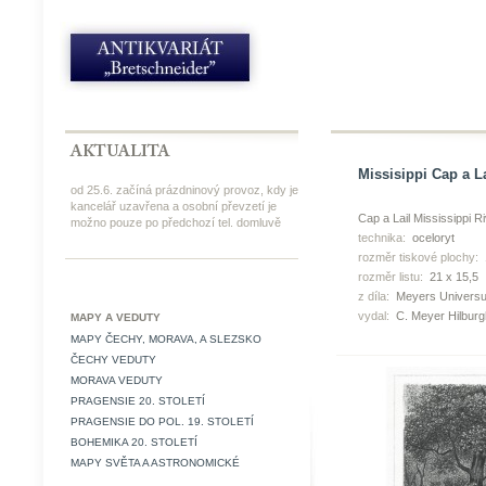
Missisippi Cap a La
od 25.6. začíná prázdninový provoz, kdy je
kancelář uzavřena a osobní převzetí je
Cap a Lail Mississippi R
možno pouze po předchozí tel. domluvě
technika:
oceloryt
rozměr tiskové plochy:
rozměr listu:
21 x 15,5
z díla:
Meyers Universu
vydal:
C. Meyer Hilbur
MAPY A VEDUTY
MAPY ČECHY, MORAVA, A SLEZSKO
ČECHY VEDUTY
MORAVA VEDUTY
PRAGENSIE 20. STOLETÍ
PRAGENSIE DO POL. 19. STOLETÍ
BOHEMIKA 20. STOLETÍ
MAPY SVĚTA A ASTRONOMICKÉ