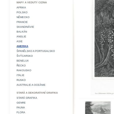
MAPY A VEDUTY CIZINA
AFRIKA
POLSKO
NĚMECKO
FRANCIE
SKANDINÁVIE
BALKÁN
ANGLIE
ASIE
AMERIKA
ŠPANĚLSKO A PORTUGALSKO
ŠVÝCARSKO
BENELUX
ŘECKO
RAKOUSKO
ITALIE
RUSKO
AUSTRALIE A OCEÁNIE
STARÁ A DEKORATIVNÍ GRAFIKA
STARÁ GRAFIKA
GENRE
FAUNA
FLORA