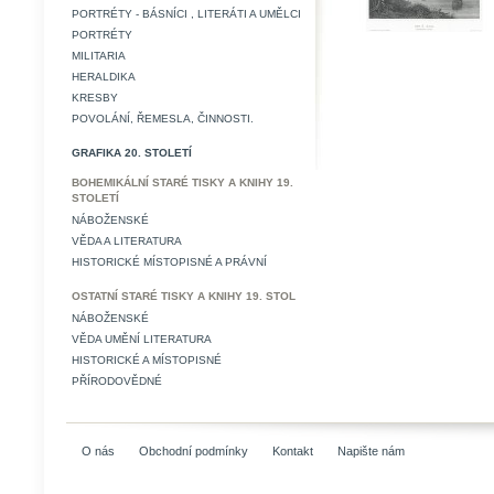
PORTRÉTY - BÁSNÍCI , LITERÁTI A UMĚLCI
PORTRÉTY
MILITARIA
HERALDIKA
KRESBY
POVOLÁNÍ, ŘEMESLA, ČINNOSTI.
GRAFIKA 20. STOLETÍ
BOHEMIKÁLNÍ STARÉ TISKY A KNIHY 19.
STOLETÍ
NÁBOŽENSKÉ
VĚDA A LITERATURA
HISTORICKÉ MÍSTOPISNÉ A PRÁVNÍ
OSTATNÍ STARÉ TISKY A KNIHY 19. STOL
NÁBOŽENSKÉ
VĚDA UMĚNÍ LITERATURA
HISTORICKÉ A MÍSTOPISNÉ
PŘÍRODOVĚDNÉ
O nás
Obchodní podmínky
Kontakt
Napište nám