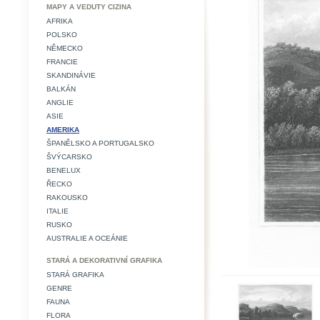
MAPY A VEDUTY CIZINA
AFRIKA
POLSKO
NĚMECKO
FRANCIE
SKANDINÁVIE
BALKÁN
ANGLIE
ASIE
AMERIKA
ŠPANĚLSKO A PORTUGALSKO
ŠVÝCARSKO
BENELUX
ŘECKO
RAKOUSKO
ITALIE
RUSKO
AUSTRALIE A OCEÁNIE
STARÁ A DEKORATIVNÍ GRAFIKA
STARÁ GRAFIKA
GENRE
FAUNA
FLORA