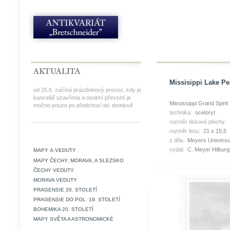
Missisippi Lake Pep
od 25.6. začíná prázdninový provoz, kdy je
kancelář uzavřena a osobní převzetí je
Mississippi Grand Spirit
možno pouze po předchozí tel. domluvě
technika:
oceloryt
rozměr tiskové plochy:
rozměr listu:
21 x 15,5
z díla:
Meyers Universu
vydal:
C. Meyer Hilbur
MAPY A VEDUTY
MAPY ČECHY, MORAVA, A SLEZSKO
ČECHY VEDUTY
MORAVA VEDUTY
PRAGENSIE 20. STOLETÍ
PRAGENSIE DO POL. 19. STOLETÍ
BOHEMIKA 20. STOLETÍ
MAPY SVĚTA A ASTRONOMICKÉ