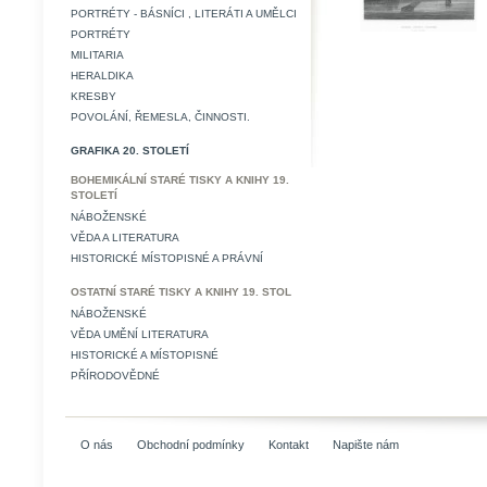
PORTRÉTY - BÁSNÍCI , LITERÁTI A UMĚLCI
PORTRÉTY
MILITARIA
HERALDIKA
KRESBY
POVOLÁNÍ, ŘEMESLA, ČINNOSTI.
GRAFIKA 20. STOLETÍ
BOHEMIKÁLNÍ STARÉ TISKY A KNIHY 19.
STOLETÍ
NÁBOŽENSKÉ
VĚDA A LITERATURA
HISTORICKÉ MÍSTOPISNÉ A PRÁVNÍ
OSTATNÍ STARÉ TISKY A KNIHY 19. STOL
NÁBOŽENSKÉ
VĚDA UMĚNÍ LITERATURA
HISTORICKÉ A MÍSTOPISNÉ
PŘÍRODOVĚDNÉ
O nás
Obchodní podmínky
Kontakt
Napište nám