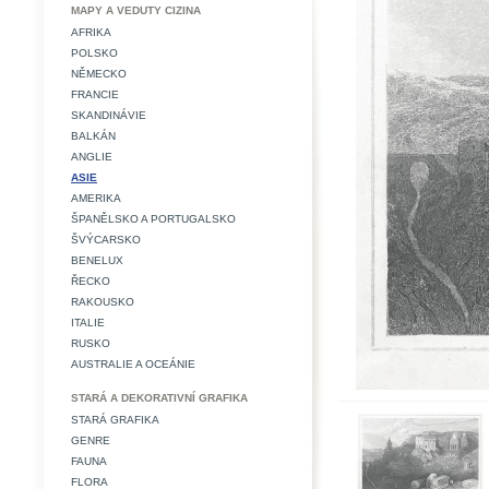
MAPY A VEDUTY CIZINA
AFRIKA
POLSKO
NĚMECKO
FRANCIE
SKANDINÁVIE
BALKÁN
ANGLIE
ASIE
AMERIKA
ŠPANĚLSKO A PORTUGALSKO
ŠVÝCARSKO
BENELUX
ŘECKO
RAKOUSKO
ITALIE
RUSKO
AUSTRALIE A OCEÁNIE
STARÁ A DEKORATIVNÍ GRAFIKA
STARÁ GRAFIKA
GENRE
FAUNA
FLORA