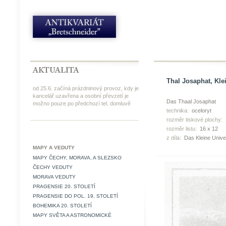
Thal Josaphat, Klei
od 25.6. začíná prázdninový provoz, kdy je
kancelář uzavřena a osobní převzetí je
Das Thaal Josaphat
možno pouze po předchozí tel. domluvě
technika:
oceloryt
rozměr tiskové plochy:
rozměr listu:
16 x 12
z díla:
Das Kleine Univ
MAPY A VEDUTY
MAPY ČECHY, MORAVA, A SLEZSKO
ČECHY VEDUTY
MORAVA VEDUTY
PRAGENSIE 20. STOLETÍ
PRAGENSIE DO POL. 19. STOLETÍ
BOHEMIKA 20. STOLETÍ
MAPY SVĚTA A ASTRONOMICKÉ