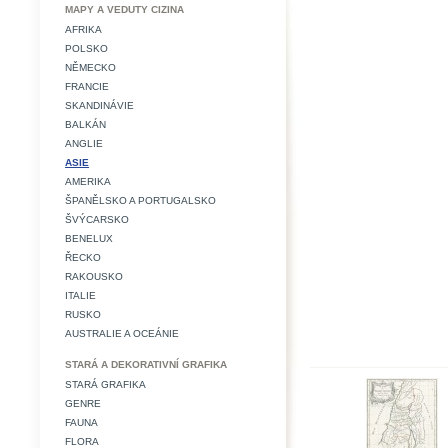
MAPY A VEDUTY CIZINA
AFRIKA
POLSKO
NĚMECKO
FRANCIE
SKANDINÁVIE
BALKÁN
ANGLIE
ASIE
AMERIKA
ŠPANĚLSKO A PORTUGALSKO
ŠVÝCARSKO
BENELUX
ŘECKO
RAKOUSKO
ITALIE
RUSKO
AUSTRALIE A OCEÁNIE
STARÁ A DEKORATIVNÍ GRAFIKA
STARÁ GRAFIKA
GENRE
FAUNA
FLORA