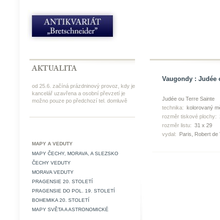
Vaugondy : Judée o
od 25.6. začíná prázdninový provoz, kdy je
kancelář uzavřena a osobní převzetí je
Judée ou Terre Sainte
možno pouze po předchozí tel. domluvě
technika:
kolorovaný mě
rozměr tiskové plochy:
rozměr listu:
31 x 29
vydal:
Paris, Robert de
MAPY A VEDUTY
MAPY ČECHY, MORAVA, A SLEZSKO
ČECHY VEDUTY
MORAVA VEDUTY
PRAGENSIE 20. STOLETÍ
PRAGENSIE DO POL. 19. STOLETÍ
BOHEMIKA 20. STOLETÍ
MAPY SVĚTA A ASTRONOMICKÉ