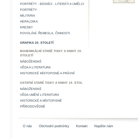
PORTRÉTY - BÁSNÍCI , LITERÁTI A UMĚLCI
PORTRÉTY
MILITARIA
HERALDIKA
KRESBY
POVOLÁNÍ, ŘEMESLA, ČINNOSTI.
GRAFIKA 20. STOLETÍ
BOHEMIKÁLNÍ STARÉ TISKY A KNIHY 19.
STOLETÍ
NÁBOŽENSKÉ
VĚDA A LITERATURA
HISTORICKÉ MÍSTOPISNÉ A PRÁVNÍ
OSTATNÍ STARÉ TISKY A KNIHY 19. STOL
NÁBOŽENSKÉ
VĚDA UMĚNÍ LITERATURA
HISTORICKÉ A MÍSTOPISNÉ
PŘÍRODOVĚDNÉ
O nás
Obchodní podmínky
Kontakt
Napište nám