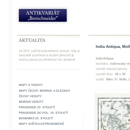
India Antiqua, Moll
od 25.6. začíná prázdninový provoz, kdy je
kancelář uzavřena a osobní převzetí je
India Antiqua
možno pouze po předchozí tel. domluvě
technika:
kolorovaný mě
rozměr tiskové plochy:
rozměr listu:
48 x 38
vydal:
Wien, Fr. Mollo, 
MAPY A VEDUTY
MAPY ČECHY, MORAVA, A SLEZSKO
ČECHY VEDUTY
MORAVA VEDUTY
PRAGENSIE 20. STOLETÍ
PRAGENSIE DO POL. 19. STOLETÍ
BOHEMIKA 20. STOLETÍ
MAPY SVĚTA A ASTRONOMICKÉ