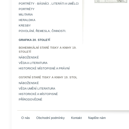
PORTRÉTY - BÁSNÍCI , LITERÁTI A UMĚLCI
PORTRÉTY
MILITARIA
HERALDIKA
KRESBY
POVOLÁNÍ, ŘEMESLA, ČINNOSTI.
GRAFIKA 20. STOLETÍ
BOHEMIKÁLNÍ STARÉ TISKY A KNIHY 19.
STOLETÍ
NÁBOŽENSKÉ
VĚDA A LITERATURA
HISTORICKÉ MÍSTOPISNÉ A PRÁVNÍ
OSTATNÍ STARÉ TISKY A KNIHY 19. STOL
NÁBOŽENSKÉ
VĚDA UMĚNÍ LITERATURA
HISTORICKÉ A MÍSTOPISNÉ
PŘÍRODOVĚDNÉ
O nás
Obchodní podmínky
Kontakt
Napište nám