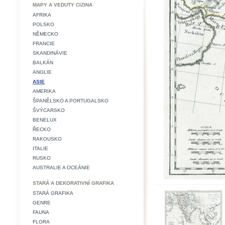
MAPY A VEDUTY CIZINA
AFRIKA
POLSKO
NĚMECKO
FRANCIE
SKANDINÁVIE
BALKÁN
ANGLIE
ASIE
AMERIKA
ŠPANĚLSKO A PORTUGALSKO
ŠVÝCARSKO
BENELUX
ŘECKO
RAKOUSKO
ITALIE
RUSKO
AUSTRALIE A OCEÁNIE
STARÁ A DEKORATIVNÍ GRAFIKA
STARÁ GRAFIKA
GENRE
FAUNA
FLORA