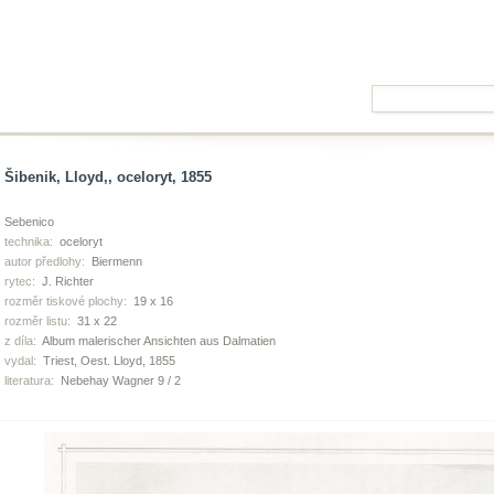
Šibenik, Lloyd,, oceloryt, 1855
Sebenico
technika:
oceloryt
autor předlohy:
Biermenn
rytec:
J. Richter
rozměr tiskové plochy:
19 x 16
rozměr listu:
31 x 22
z díla:
Album malerischer Ansichten aus Dalmatien
vydal:
Triest, Oest. Lloyd, 1855
literatura:
Nebehay Wagner 9 / 2