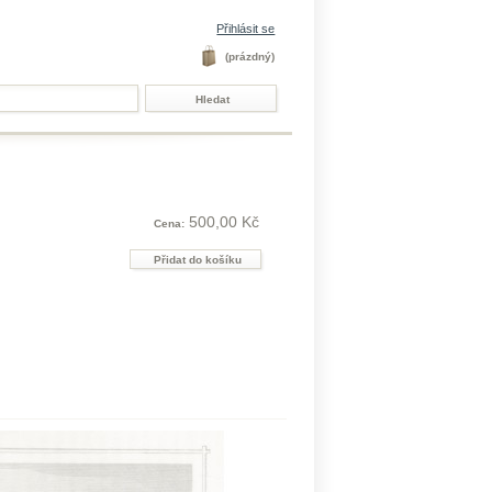
Přihlásit se
(prázdný)
500,00 Kč
Cena: