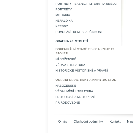
PORTRÉTY - BÁSNÍCI , LITERÁTI A UMĚLCI
PORTRÉTY
MILITARIA
HERALDIKA
KRESBY
POVOLÁNÍ, ŘEMESLA, ČINNOSTI.
GRAFIKA 20. STOLETÍ
BOHEMIKÁLNÍ STARÉ TISKY A KNIHY 19.
STOLETÍ
NÁBOŽENSKÉ
VĚDA A LITERATURA
HISTORICKÉ MÍSTOPISNÉ A PRÁVNÍ
OSTATNÍ STARÉ TISKY A KNIHY 19. STOL
NÁBOŽENSKÉ
VĚDA UMĚNÍ LITERATURA
HISTORICKÉ A MÍSTOPISNÉ
PŘÍRODOVĚDNÉ
O nás
Obchodní podmínky
Kontakt
Nap