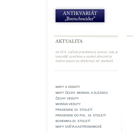
od 25.6. začíná prázdninový provoz, kdy je
kancelář uzavřena a osobní převzetí je
možno pouze po předchozí tel. domluvě
MAPY A VEDUTY
MAPY ČECHY, MORAVA, A SLEZSKO
ČECHY VEDUTY
MORAVA VEDUTY
PRAGENSIE 20. STOLETÍ
PRAGENSIE DO POL. 19. STOLETÍ
BOHEMIKA 20. STOLETÍ
MAPY SVĚTA A ASTRONOMICKÉ