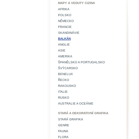
MAPY A VEDUTY CIZINA
AFRIKA
POLSKO
NĚMECKO
FRANCIE
SKANDINÁVIE
BALKÁN
ANGLIE
ASIE
AMERIKA
ŠPANĚLSKO A PORTUGALSKO
ŠVÝCARSKO
BENELUX
ŘECKO
RAKOUSKO
ITALIE
RUSKO
AUSTRALIE A OCEÁNIE
STARÁ A DEKORATIVNÍ GRAFIKA
STARÁ GRAFIKA
GENRE
FAUNA
FLORA