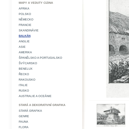
MAPY A VEDUTY CIZINA
AFRIKA
POLSKO
NĚMECKO
FRANCIE
SKANDINÁVIE
BALKÁN
ANGLIE
ASIE
AMERIKA
ŠPANĚLSKO A PORTUGALSKO
ŠVÝCARSKO
BENELUX
ŘECKO
RAKOUSKO
ITALIE
RUSKO
AUSTRALIE A OCEÁNIE
STARÁ A DEKORATIVNÍ GRAFIKA
STARÁ GRAFIKA
GENRE
FAUNA
FLORA