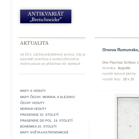
Orsova Rumunsko, l
od 25.6. začíná prázdninový provoz, kdy je
kancelář uzavřena a osobní převzetí je
Des Paschas Schloss 
možno pouze po předchozí tel. domluvě
technika:
litografie
rozměr tiskové plochy:
rozměr listu:
18 x 15
MAPY A VEDUTY
MAPY ČECHY, MORAVA, A SLEZSKO
ČECHY VEDUTY
MORAVA VEDUTY
PRAGENSIE 20. STOLETÍ
PRAGENSIE DO POL. 19. STOLETÍ
BOHEMIKA 20. STOLETÍ
MAPY SVĚTA A ASTRONOMICKÉ