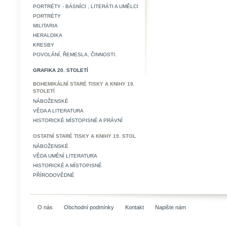
PORTRÉTY - BÁSNÍCI , LITERÁTI A UMĚLCI
PORTRÉTY
MILITARIA
HERALDIKA
KRESBY
POVOLÁNÍ, ŘEMESLA, ČINNOSTI.
GRAFIKA 20. STOLETÍ
BOHEMIKÁLNÍ STARÉ TISKY A KNIHY 19.
STOLETÍ
NÁBOŽENSKÉ
VĚDA A LITERATURA
HISTORICKÉ MÍSTOPISNÉ A PRÁVNÍ
OSTATNÍ STARÉ TISKY A KNIHY 19. STOL
NÁBOŽENSKÉ
VĚDA UMĚNÍ LITERATURA
HISTORICKÉ A MÍSTOPISNÉ
PŘÍRODOVĚDNÉ
O nás
Obchodní podmínky
Kontakt
Napište nám