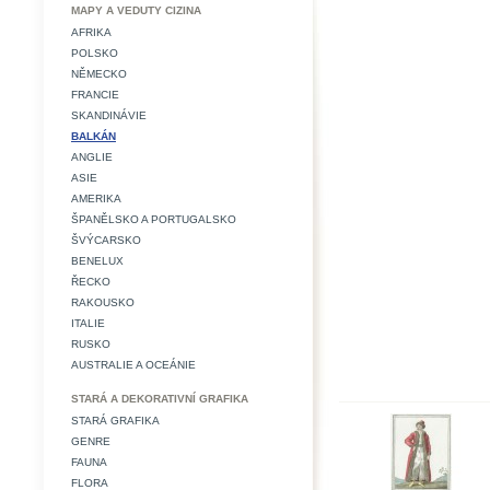
MAPY A VEDUTY CIZINA
AFRIKA
POLSKO
NĚMECKO
FRANCIE
SKANDINÁVIE
BALKÁN
ANGLIE
ASIE
AMERIKA
ŠPANĚLSKO A PORTUGALSKO
ŠVÝCARSKO
BENELUX
ŘECKO
RAKOUSKO
ITALIE
RUSKO
AUSTRALIE A OCEÁNIE
STARÁ A DEKORATIVNÍ GRAFIKA
STARÁ GRAFIKA
GENRE
FAUNA
FLORA