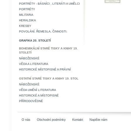
PORTRÉTY - BÁSNÍCI , LITERÁTI A UMĚLCI
PORTRÉTY
MILITARIA
HERALDIKA
KRESBY
POVOLÁNÍ, ŘEMESLA, ČINNOSTI.
GRAFIKA 20. STOLETÍ
BOHEMIKÁLNÍ STARÉ TISKY A KNIHY 19.
STOLETÍ
NÁBOŽENSKÉ
VĚDA A LITERATURA
HISTORICKÉ MÍSTOPISNÉ A PRÁVNÍ
OSTATNÍ STARÉ TISKY A KNIHY 19. STOL
NÁBOŽENSKÉ
VĚDA UMĚNÍ LITERATURA
HISTORICKÉ A MÍSTOPISNÉ
PŘÍRODOVĚDNÉ
O nás
Obchodní podmínky
Kontakt
Napište nám