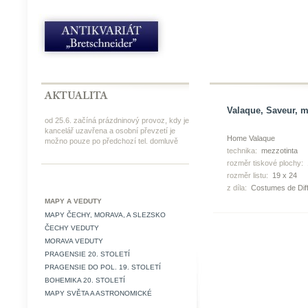
Valaque, Saveur, m
od 25.6. začíná prázdninový provoz, kdy je
kancelář uzavřena a osobní převzetí je
Home Valaque
možno pouze po předchozí tel. domluvě
technika:
mezzotinta
rozměr tiskové plochy:
rozměr listu:
19 x 24
z díla:
Costumes de Dif
MAPY A VEDUTY
MAPY ČECHY, MORAVA, A SLEZSKO
ČECHY VEDUTY
MORAVA VEDUTY
PRAGENSIE 20. STOLETÍ
PRAGENSIE DO POL. 19. STOLETÍ
BOHEMIKA 20. STOLETÍ
MAPY SVĚTA A ASTRONOMICKÉ