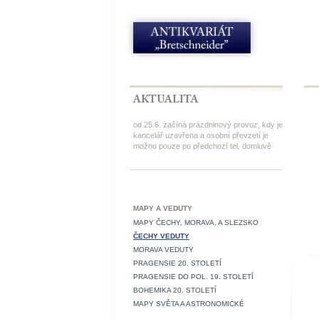
od 25.6. začíná prázdninový provoz, kdy je
kancelář uzavřena a osobní převzetí je
možno pouze po předchozí tel. domluvě
MAPY A VEDUTY
MAPY ČECHY, MORAVA, A SLEZSKO
ČECHY VEDUTY
MORAVA VEDUTY
PRAGENSIE 20. STOLETÍ
PRAGENSIE DO POL. 19. STOLETÍ
BOHEMIKA 20. STOLETÍ
MAPY SVĚTA A ASTRONOMICKÉ