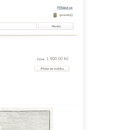
Přihlásit se
(prázdný)
1 900,00 Kč
Cena: