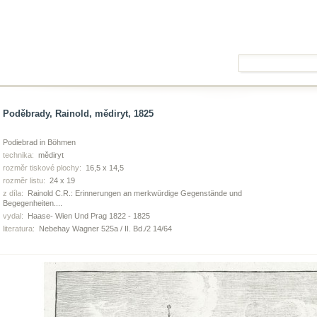
Poděbrady, Rainold, mědiryt, 1825
Podiebrad in Böhmen
technika:
mědiryt
rozměr tiskové plochy:
16,5 x 14,5
rozměr listu:
24 x 19
z díla:
Rainold C.R.: Erinnerungen an merkwürdige Gegenstände und
Begegenheiten....
vydal:
Haase- Wien Und Prag 1822 - 1825
literatura:
Nebehay Wagner 525a / II. Bd./2 14/64