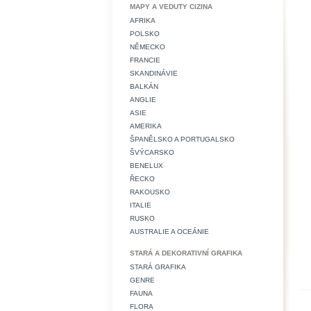
MAPY A VEDUTY CIZINA
AFRIKA
POLSKO
NĚMECKO
FRANCIE
SKANDINÁVIE
BALKÁN
ANGLIE
ASIE
AMERIKA
ŠPANĚLSKO A PORTUGALSKO
ŠVÝCARSKO
BENELUX
ŘECKO
RAKOUSKO
ITALIE
RUSKO
AUSTRALIE A OCEÁNIE
STARÁ A DEKORATIVNÍ GRAFIKA
STARÁ GRAFIKA
GENRE
FAUNA
FLORA