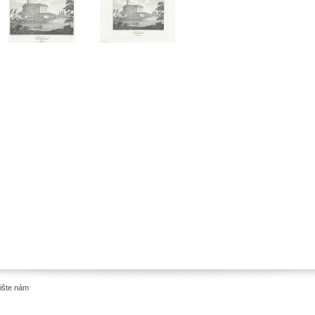
ište nám