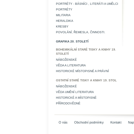
PORTRÉTY - BÁSNÍCI , LITERÁTI A UMĚLCI
PORTRÉTY
MILITARIA
HERALDIKA
KRESBY
POVOLÁNÍ, ŘEMESLA, ČINNOSTI.
GRAFIKA 20. STOLETÍ
BOHEMIKÁLNÍ STARÉ TISKY A KNIHY 19.
STOLETÍ
NÁBOŽENSKÉ
VĚDA A LITERATURA
HISTORICKÉ MÍSTOPISNÉ A PRÁVNÍ
OSTATNÍ STARÉ TISKY A KNIHY 19. STOL
NÁBOŽENSKÉ
VĚDA UMĚNÍ LITERATURA
HISTORICKÉ A MÍSTOPISNÉ
PŘÍRODOVĚDNÉ
O nás
Obchodní podmínky
Kontakt
Nap