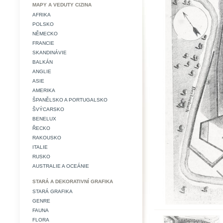
MAPY A VEDUTY CIZINA
AFRIKA
POLSKO
NĚMECKO
FRANCIE
SKANDINÁVIE
BALKÁN
ANGLIE
ASIE
AMERIKA
ŠPANĚLSKO A PORTUGALSKO
ŠVÝCARSKO
BENELUX
ŘECKO
RAKOUSKO
ITALIE
RUSKO
AUSTRALIE A OCEÁNIE
STARÁ A DEKORATIVNÍ GRAFIKA
STARÁ GRAFIKA
GENRE
FAUNA
FLORA