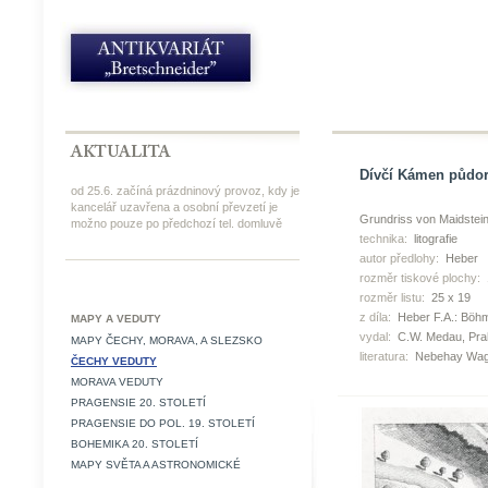
Dívčí Kámen půdory
od 25.6. začíná prázdninový provoz, kdy je
kancelář uzavřena a osobní převzetí je
Grundriss von Maidstei
možno pouze po předchozí tel. domluvě
technika:
litografie
autor předlohy:
Heber
rozměr tiskové plochy:
rozměr listu:
25 x 19
z díla:
Heber F.A.: Böhme
MAPY A VEDUTY
vydal:
C.W. Medau, Pra
MAPY ČECHY, MORAVA, A SLEZSKO
literatura:
Nebehay Wag
ČECHY VEDUTY
MORAVA VEDUTY
PRAGENSIE 20. STOLETÍ
PRAGENSIE DO POL. 19. STOLETÍ
BOHEMIKA 20. STOLETÍ
MAPY SVĚTA A ASTRONOMICKÉ