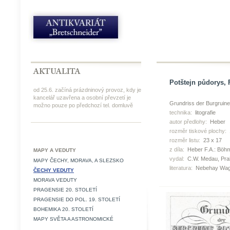
Potštejn půdorys, F
od 25.6. začíná prázdninový provoz, kdy je
kancelář uzavřena a osobní převzetí je
Grundriss der Burgruine
možno pouze po předchozí tel. domluvě
technika:
litografie
autor předlohy:
Heber
rozměr tiskové plochy:
rozměr listu:
23 x 17
z díla:
Heber F.A.: Böhm
MAPY A VEDUTY
vydal:
C.W. Medau, Pra
MAPY ČECHY, MORAVA, A SLEZSKO
literatura:
Nebehay Wag
ČECHY VEDUTY
MORAVA VEDUTY
PRAGENSIE 20. STOLETÍ
PRAGENSIE DO POL. 19. STOLETÍ
BOHEMIKA 20. STOLETÍ
MAPY SVĚTA A ASTRONOMICKÉ