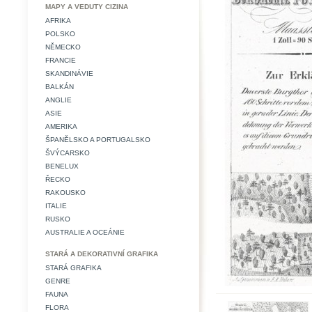
MAPY A VEDUTY CIZINA
AFRIKA
POLSKO
NĚMECKO
FRANCIE
SKANDINÁVIE
BALKÁN
ANGLIE
ASIE
AMERIKA
ŠPANĚLSKO A PORTUGALSKO
ŠVÝCARSKO
BENELUX
ŘECKO
RAKOUSKO
ITALIE
RUSKO
AUSTRALIE A OCEÁNIE
STARÁ A DEKORATIVNÍ GRAFIKA
STARÁ GRAFIKA
GENRE
FAUNA
FLORA