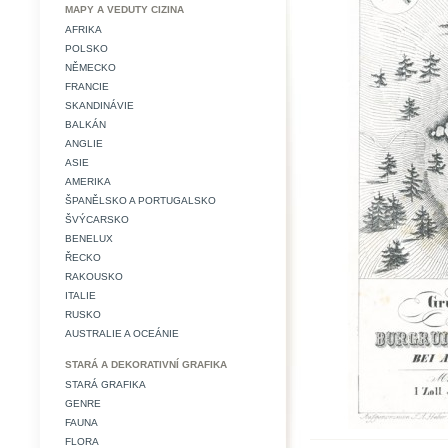
MAPY A VEDUTY CIZINA
AFRIKA
POLSKO
NĚMECKO
FRANCIE
SKANDINÁVIE
BALKÁN
ANGLIE
ASIE
AMERIKA
ŠPANĚLSKO A PORTUGALSKO
ŠVÝCARSKO
BENELUX
ŘECKO
RAKOUSKO
ITALIE
RUSKO
AUSTRALIE A OCEÁNIE
STARÁ A DEKORATIVNÍ GRAFIKA
STARÁ GRAFIKA
GENRE
FAUNA
FLORA