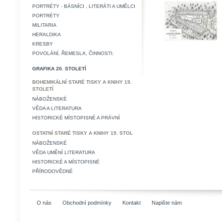
PORTRÉTY - BÁSNÍCI , LITERÁTI A UMĚLCI
PORTRÉTY
MILITARIA
HERALDIKA
KRESBY
POVOLÁNÍ, ŘEMESLA, ČINNOSTI.
GRAFIKA 20. STOLETÍ
BOHEMIKÁLNÍ STARÉ TISKY A KNIHY 19.
STOLETÍ
NÁBOŽENSKÉ
VĚDA A LITERATURA
HISTORICKÉ MÍSTOPISNÉ A PRÁVNÍ
OSTATNÍ STARÉ TISKY A KNIHY 19. STOL
NÁBOŽENSKÉ
VĚDA UMĚNÍ LITERATURA
HISTORICKÉ A MÍSTOPISNÉ
PŘÍRODOVĚDNÉ
O nás
Obchodní podmínky
Kontakt
Napište nám