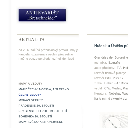
Hrádek u Ústěka půd
od 25.6. začíná prázdninový provoz, kdy je
kancelář uzavřena a osobní převzetí je
Grundriss der Burgruin
možno pouze po předchozí tel. domluvě
technika:
litografie
autor předlohy:
F.A. He
rozměr tiskové plochy:
rozměr listu:
23 x 17
z díla:
Heber F.A.: Böhm
MAPY A VEDUTY
vydal:
C.W. Medau, Pra
MAPY ČECHY, MORAVA, A SLEZSKO
literatura:
Nebehay Wag
ČECHY VEDUTY
list je mírně skvrnitý viz 
MORAVA VEDUTY
PRAGENSIE 20. STOLETÍ
PRAGENSIE DO POL. 19. STOLETÍ
BOHEMIKA 20. STOLETÍ
MAPY SVĚTA A ASTRONOMICKÉ