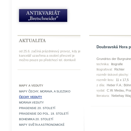
Doubravská Hora pů
od 25.6. začíná prázdninový provoz, kdy je
kancelář uzavřena a osobní převzetí je
Grundriss der Burgruin
možno pouze po předchozí tel. domluvě
technika:
litografie
litografoval:
Richter
rozměr tiskové plochy:
rozměr listu:
11 x 17,5
z díla:
Heber F.A.: Böhm
MAPY A VEDUTY
vydal:
C.W. Medau, Pra
MAPY ČECHY, MORAVA, A SLEZSKO
literatura:
Nebehay Wag
ČECHY VEDUTY
MORAVA VEDUTY
PRAGENSIE 20. STOLETÍ
PRAGENSIE DO POL. 19. STOLETÍ
BOHEMIKA 20. STOLETÍ
MAPY SVĚTA A ASTRONOMICKÉ