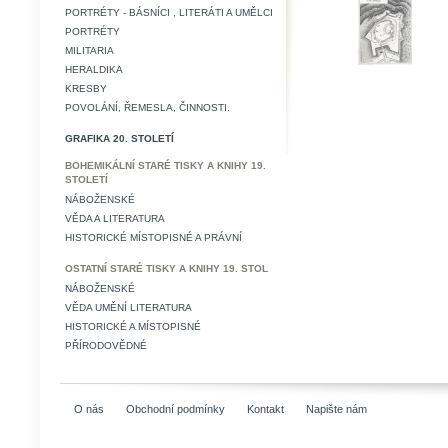
PORTRÉTY - BÁSNÍCI , LITERÁTI A UMĚLCI
PORTRÉTY
MILITARIA
HERALDIKA
KRESBY
POVOLÁNÍ, ŘEMESLA, ČINNOSTI.
GRAFIKA 20. STOLETÍ
BOHEMIKÁLNÍ STARÉ TISKY A KNIHY 19.
STOLETÍ
NÁBOŽENSKÉ
VĚDA A LITERATURA
HISTORICKÉ MÍSTOPISNÉ A PRÁVNÍ
OSTATNÍ STARÉ TISKY A KNIHY 19. STOL
NÁBOŽENSKÉ
VĚDA UMĚNÍ LITERATURA
HISTORICKÉ A MÍSTOPISNÉ
PŘÍRODOVĚDNÉ
O nás
Obchodní podmínky
Kontakt
Napište nám