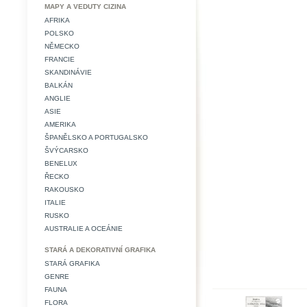
MAPY A VEDUTY CIZINA
AFRIKA
POLSKO
NĚMECKO
FRANCIE
SKANDINÁVIE
BALKÁN
ANGLIE
ASIE
AMERIKA
ŠPANĚLSKO A PORTUGALSKO
ŠVÝCARSKO
BENELUX
ŘECKO
RAKOUSKO
ITALIE
RUSKO
AUSTRALIE A OCEÁNIE
STARÁ A DEKORATIVNÍ GRAFIKA
STARÁ GRAFIKA
GENRE
FAUNA
FLORA