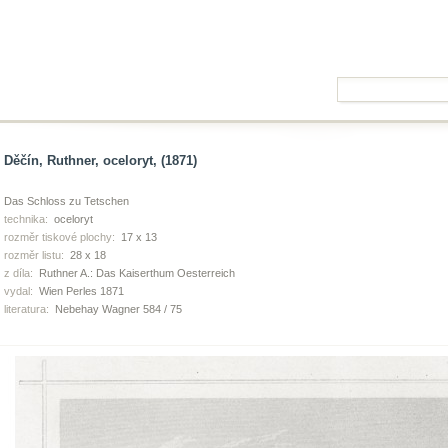
Děčín, Ruthner, oceloryt, (1871)
Das Schloss zu Tetschen
technika:
oceloryt
rozměr tiskové plochy:
17 x 13
rozměr listu:
28 x 18
z díla:
Ruthner A.: Das Kaiserthum Oesterreich
vydal:
Wien Perles 1871
literatura:
Nebehay Wagner 584 / 75