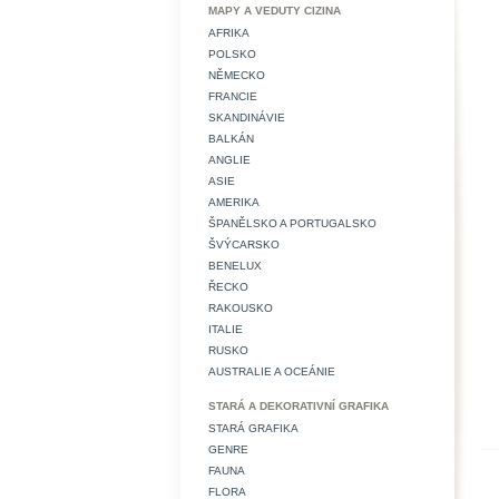
MAPY A VEDUTY CIZINA
AFRIKA
POLSKO
NĚMECKO
FRANCIE
SKANDINÁVIE
BALKÁN
ANGLIE
ASIE
AMERIKA
ŠPANĚLSKO A PORTUGALSKO
ŠVÝCARSKO
BENELUX
ŘECKO
RAKOUSKO
ITALIE
RUSKO
AUSTRALIE A OCEÁNIE
STARÁ A DEKORATIVNÍ GRAFIKA
STARÁ GRAFIKA
GENRE
FAUNA
FLORA