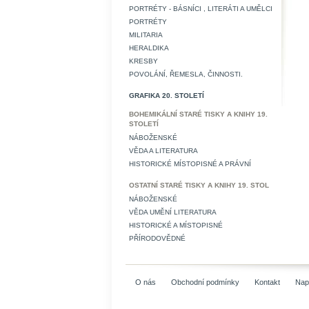
PORTRÉTY - BÁSNÍCI , LITERÁTI A UMĚLCI
PORTRÉTY
MILITARIA
HERALDIKA
KRESBY
POVOLÁNÍ, ŘEMESLA, ČINNOSTI.
GRAFIKA 20. STOLETÍ
BOHEMIKÁLNÍ STARÉ TISKY A KNIHY 19.
STOLETÍ
NÁBOŽENSKÉ
VĚDA A LITERATURA
HISTORICKÉ MÍSTOPISNÉ A PRÁVNÍ
OSTATNÍ STARÉ TISKY A KNIHY 19. STOL
NÁBOŽENSKÉ
VĚDA UMĚNÍ LITERATURA
HISTORICKÉ A MÍSTOPISNÉ
PŘÍRODOVĚDNÉ
O nás
Obchodní podmínky
Kontakt
Nap