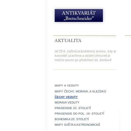
od 25.6. začíná prázdninový provoz, kdy je
kancelář uzavřena a osobní převzetí je
možno pouze po předchozí tel. domluvě
MAPY A VEDUTY
MAPY ČECHY, MORAVA, A SLEZSKO
ČECHY VEDUTY
MORAVA VEDUTY
PRAGENSIE 20. STOLETÍ
PRAGENSIE DO POL. 19. STOLETÍ
BOHEMIKA 20. STOLETÍ
MAPY SVĚTA A ASTRONOMICKÉ