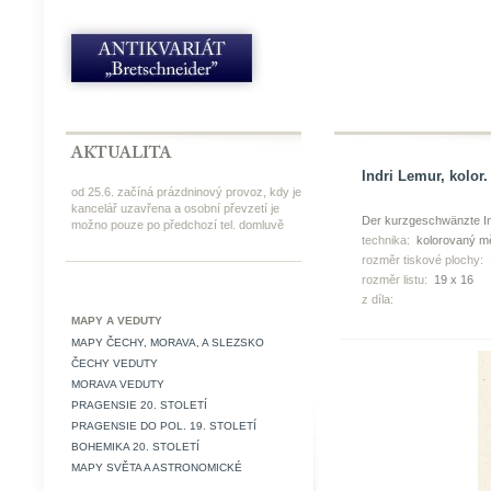
Indri Lemur, kolor.
od 25.6. začíná prázdninový provoz, kdy je
kancelář uzavřena a osobní převzetí je
Der kurzgeschwänzte Ind
možno pouze po předchozí tel. domluvě
technika:
kolorovaný mě
rozměr tiskové plochy:
rozměr listu:
19 x 16
z díla:
MAPY A VEDUTY
MAPY ČECHY, MORAVA, A SLEZSKO
ČECHY VEDUTY
MORAVA VEDUTY
PRAGENSIE 20. STOLETÍ
PRAGENSIE DO POL. 19. STOLETÍ
BOHEMIKA 20. STOLETÍ
MAPY SVĚTA A ASTRONOMICKÉ