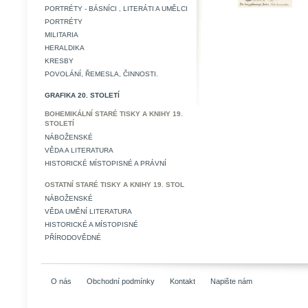
PORTRÉTY - BÁSNÍCI , LITERÁTI A UMĚLCI
PORTRÉTY
MILITARIA
HERALDIKA
KRESBY
POVOLÁNÍ, ŘEMESLA, ČINNOSTI.
GRAFIKA 20. STOLETÍ
BOHEMIKÁLNÍ STARÉ TISKY A KNIHY 19.
STOLETÍ
NÁBOŽENSKÉ
VĚDA A LITERATURA
HISTORICKÉ MÍSTOPISNÉ A PRÁVNÍ
OSTATNÍ STARÉ TISKY A KNIHY 19. STOL
NÁBOŽENSKÉ
VĚDA UMĚNÍ LITERATURA
HISTORICKÉ A MÍSTOPISNÉ
PŘÍRODOVĚDNÉ
O nás
Obchodní podmínky
Kontakt
Napište nám