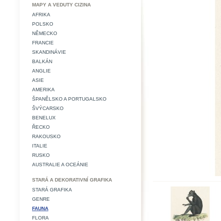
MAPY A VEDUTY CIZINA
AFRIKA
POLSKO
NĚMECKO
FRANCIE
SKANDINÁVIE
BALKÁN
ANGLIE
ASIE
AMERIKA
ŠPANĚLSKO A PORTUGALSKO
ŠVÝCARSKO
BENELUX
ŘECKO
RAKOUSKO
ITALIE
RUSKO
AUSTRALIE A OCEÁNIE
STARÁ A DEKORATIVNÍ GRAFIKA
STARÁ GRAFIKA
GENRE
FAUNA
FLORA