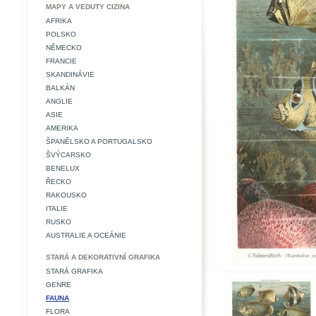
MAPY A VEDUTY CIZINA
AFRIKA
POLSKO
NĚMECKO
FRANCIE
SKANDINÁVIE
BALKÁN
ANGLIE
ASIE
AMERIKA
ŠPANĚLSKO A PORTUGALSKO
ŠVÝCARSKO
BENELUX
ŘECKO
RAKOUSKO
ITALIE
RUSKO
AUSTRALIE A OCEÁNIE
STARÁ A DEKORATIVNÍ GRAFIKA
STARÁ GRAFIKA
GENRE
FAUNA
FLORA