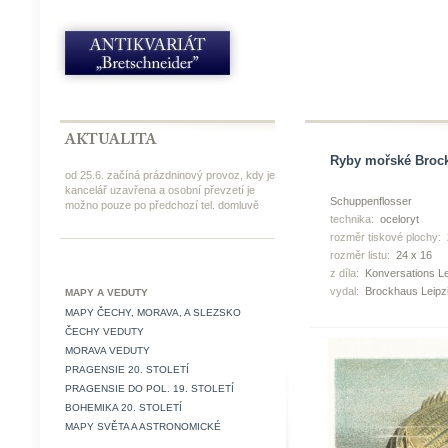
Ryby mořské Brock
od 25.6. začíná prázdninový provoz, kdy je
kancelář uzavřena a osobní převzetí je
Schuppenflosser
možno pouze po předchozí tel. domluvě
technika:
oceloryt
rozměr tiskové plochy:
rozměr listu:
24 x 16
z díla:
Konversations Lex
vydal:
Brockhaus Leipz
MAPY A VEDUTY
MAPY ČECHY, MORAVA, A SLEZSKO
ČECHY VEDUTY
MORAVA VEDUTY
PRAGENSIE 20. STOLETÍ
PRAGENSIE DO POL. 19. STOLETÍ
BOHEMIKA 20. STOLETÍ
MAPY SVĚTA A ASTRONOMICKÉ