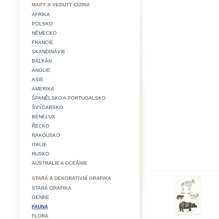
MAPY A VEDUTY CIZINA
AFRIKA
POLSKO
NĚMECKO
FRANCIE
SKANDINÁVIE
BALKÁN
ANGLIE
ASIE
AMERIKA
ŠPANĚLSKO A PORTUGALSKO
ŠVÝCARSKO
BENELUX
ŘECKO
RAKOUSKO
ITALIE
RUSKO
AUSTRALIE A OCEÁNIE
STARÁ A DEKORATIVNÍ GRAFIKA
STARÁ GRAFIKA
GENRE
FAUNA
FLORA