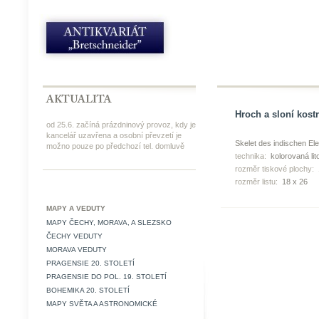
Hroch a sloní kostra
od 25.6. začíná prázdninový provoz, kdy je
kancelář uzavřena a osobní převzetí je
Skelet des indischen E
možno pouze po předchozí tel. domluvě
technika:
kolorovaná lit
rozměr tiskové plochy:
rozměr listu:
18 x 26
MAPY A VEDUTY
MAPY ČECHY, MORAVA, A SLEZSKO
ČECHY VEDUTY
MORAVA VEDUTY
PRAGENSIE 20. STOLETÍ
PRAGENSIE DO POL. 19. STOLETÍ
BOHEMIKA 20. STOLETÍ
MAPY SVĚTA A ASTRONOMICKÉ