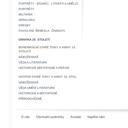
PORTRÉTY - BÁSNÍCI , LITERÁTI A UMĚLCI
PORTRÉTY
MILITARIA
HERALDIKA
KRESBY
POVOLÁNÍ, ŘEMESLA, ČINNOSTI.
GRAFIKA 20. STOLETÍ
BOHEMIKÁLNÍ STARÉ TISKY A KNIHY 19.
STOLETÍ
NÁBOŽENSKÉ
VĚDA A LITERATURA
HISTORICKÉ MÍSTOPISNÉ A PRÁVNÍ
OSTATNÍ STARÉ TISKY A KNIHY 19. STOL
NÁBOŽENSKÉ
VĚDA UMĚNÍ LITERATURA
HISTORICKÉ A MÍSTOPISNÉ
PŘÍRODOVĚDNÉ
O nás
Obchodní podmínky
Kontakt
Napište nám