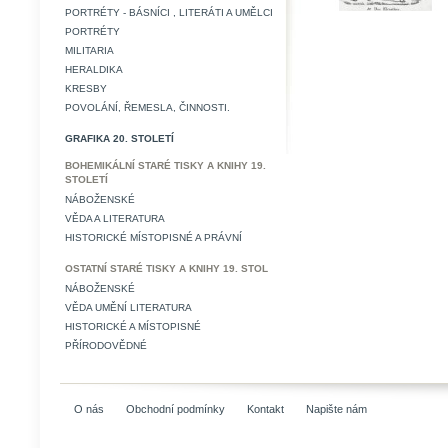
PORTRÉTY - BÁSNÍCI , LITERÁTI A UMĚLCI
PORTRÉTY
MILITARIA
HERALDIKA
KRESBY
POVOLÁNÍ, ŘEMESLA, ČINNOSTI.
GRAFIKA 20. STOLETÍ
BOHEMIKÁLNÍ STARÉ TISKY A KNIHY 19.
STOLETÍ
NÁBOŽENSKÉ
VĚDA A LITERATURA
HISTORICKÉ MÍSTOPISNÉ A PRÁVNÍ
OSTATNÍ STARÉ TISKY A KNIHY 19. STOL
NÁBOŽENSKÉ
VĚDA UMĚNÍ LITERATURA
HISTORICKÉ A MÍSTOPISNÉ
PŘÍRODOVĚDNÉ
O nás
Obchodní podmínky
Kontakt
Napište nám