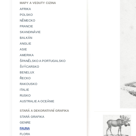
MAPY A VEDUTY CIZINA
AFRIKA
POLSKO
NĚMECKO
FRANCIE
SKANDINÁVIE
BALKÁN
ANGLIE
ASIE
AMERIKA
ŠPANĚLSKO A PORTUGALSKO
ŠVÝCARSKO
BENELUX
ŘECKO
RAKOUSKO
ITALIE
RUSKO
AUSTRALIE A OCEÁNIE
STARÁ A DEKORATIVNÍ GRAFIKA
STARÁ GRAFIKA
GENRE
FAUNA
FLORA