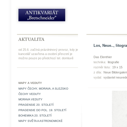
Los, Neue.., litogra
od 25.6. začíná prázdninový provoz, kdy je
kancelář uzavřena a osobní převzetí je
Das Elenthier
možno pouze po předchozí tel. domluvě
technika:
litografie
rozměr listu:
19 x 15
z díla:
Neue Bildergaleri
vydal:
vydavtel neuved
MAPY A VEDUTY
MAPY ČECHY, MORAVA, A SLEZSKO
ČECHY VEDUTY
MORAVA VEDUTY
PRAGENSIE 20. STOLETÍ
PRAGENSIE DO POL. 19. STOLETÍ
BOHEMIKA 20. STOLETÍ
MAPY SVĚTA A ASTRONOMICKÉ