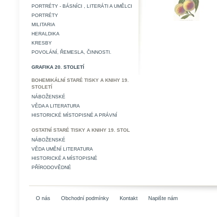
PORTRÉTY - BÁSNÍCI , LITERÁTI A UMĚLCI
PORTRÉTY
MILITARIA
HERALDIKA
KRESBY
POVOLÁNÍ, ŘEMESLA, ČINNOSTI.
GRAFIKA 20. STOLETÍ
BOHEMIKÁLNÍ STARÉ TISKY A KNIHY 19.
STOLETÍ
NÁBOŽENSKÉ
VĚDA A LITERATURA
HISTORICKÉ MÍSTOPISNÉ A PRÁVNÍ
OSTATNÍ STARÉ TISKY A KNIHY 19. STOL
NÁBOŽENSKÉ
VĚDA UMĚNÍ LITERATURA
HISTORICKÉ A MÍSTOPISNÉ
PŘÍRODOVĚDNÉ
O nás
Obchodní podmínky
Kontakt
Napište nám