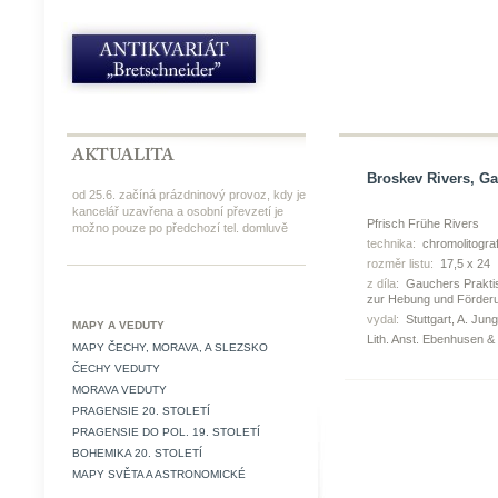
Broskev Rivers, Ga
od 25.6. začíná prázdninový provoz, kdy je
kancelář uzavřena a osobní převzetí je
Pfrisch Frühe Rivers
možno pouze po předchozí tel. domluvě
technika:
chromolitograf
rozměr listu:
17,5 x 24
z díla:
Gauchers Praktisc
zur Hebung und Förder
vydal:
Stuttgart, A. Jun
MAPY A VEDUTY
Lith. Anst. Ebenhusen &
MAPY ČECHY, MORAVA, A SLEZSKO
ČECHY VEDUTY
MORAVA VEDUTY
PRAGENSIE 20. STOLETÍ
PRAGENSIE DO POL. 19. STOLETÍ
BOHEMIKA 20. STOLETÍ
MAPY SVĚTA A ASTRONOMICKÉ