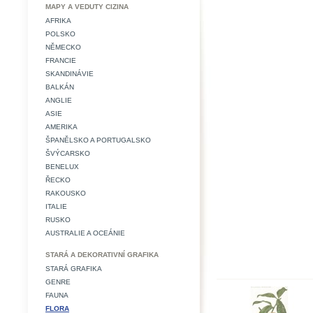
MAPY A VEDUTY CIZINA
AFRIKA
POLSKO
NĚMECKO
FRANCIE
SKANDINÁVIE
BALKÁN
ANGLIE
ASIE
AMERIKA
ŠPANĚLSKO A PORTUGALSKO
ŠVÝCARSKO
BENELUX
ŘECKO
RAKOUSKO
ITALIE
RUSKO
AUSTRALIE A OCEÁNIE
STARÁ A DEKORATIVNÍ GRAFIKA
STARÁ GRAFIKA
GENRE
FAUNA
FLORA