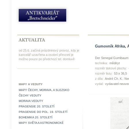
Gumovník Afrika, A
od 25.6. začíná prázdninový provoz, kdy je
kancelář uzavřena a osobní převzetí je
Der Senegal Gumibaum ,
možno pouze po předchozí tel. domluvě
technika:
mědiryt
rozměr tiskové plochy:
rozměr listu:
53 x 36,5
z díla:
André Ch. K.: Ne
vydal:
vydavatel neuve
MAPY A VEDUTY
MAPY ČECHY, MORAVA, A SLEZSKO
ČECHY VEDUTY
MORAVA VEDUTY
PRAGENSIE 20. STOLETÍ
PRAGENSIE DO POL. 19. STOLETÍ
BOHEMIKA 20. STOLETÍ
MAPY SVĚTA A ASTRONOMICKÉ