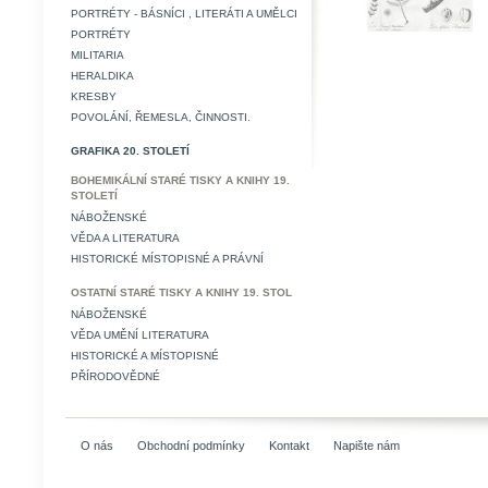
PORTRÉTY - BÁSNÍCI , LITERÁTI A UMĚLCI
PORTRÉTY
MILITARIA
HERALDIKA
KRESBY
POVOLÁNÍ, ŘEMESLA, ČINNOSTI.
GRAFIKA 20. STOLETÍ
BOHEMIKÁLNÍ STARÉ TISKY A KNIHY 19.
STOLETÍ
NÁBOŽENSKÉ
VĚDA A LITERATURA
HISTORICKÉ MÍSTOPISNÉ A PRÁVNÍ
OSTATNÍ STARÉ TISKY A KNIHY 19. STOL
NÁBOŽENSKÉ
VĚDA UMĚNÍ LITERATURA
HISTORICKÉ A MÍSTOPISNÉ
PŘÍRODOVĚDNÉ
O nás
Obchodní podmínky
Kontakt
Napište nám