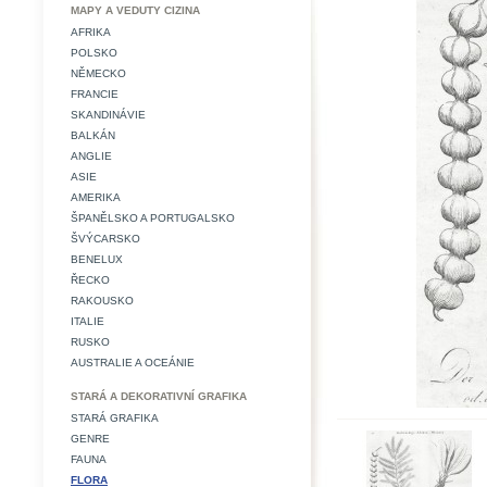
MAPY A VEDUTY CIZINA
AFRIKA
POLSKO
NĚMECKO
FRANCIE
SKANDINÁVIE
BALKÁN
ANGLIE
ASIE
AMERIKA
ŠPANĚLSKO A PORTUGALSKO
ŠVÝCARSKO
BENELUX
ŘECKO
RAKOUSKO
ITALIE
RUSKO
AUSTRALIE A OCEÁNIE
STARÁ A DEKORATIVNÍ GRAFIKA
STARÁ GRAFIKA
GENRE
FAUNA
FLORA