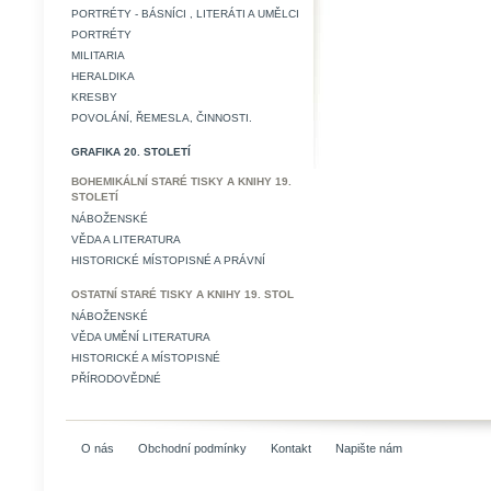
PORTRÉTY - BÁSNÍCI , LITERÁTI A UMĚLCI
PORTRÉTY
MILITARIA
HERALDIKA
KRESBY
POVOLÁNÍ, ŘEMESLA, ČINNOSTI.
GRAFIKA 20. STOLETÍ
BOHEMIKÁLNÍ STARÉ TISKY A KNIHY 19.
STOLETÍ
NÁBOŽENSKÉ
VĚDA A LITERATURA
HISTORICKÉ MÍSTOPISNÉ A PRÁVNÍ
OSTATNÍ STARÉ TISKY A KNIHY 19. STOL
NÁBOŽENSKÉ
VĚDA UMĚNÍ LITERATURA
HISTORICKÉ A MÍSTOPISNÉ
PŘÍRODOVĚDNÉ
O nás
Obchodní podmínky
Kontakt
Napište nám