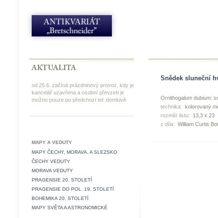
Snědek sluneční hv
od 25.6. začíná prázdninový provoz, kdy je
kancelář uzavřena a osobní převzetí je
Ornithogalum dubium: 
možno pouze po předchozí tel. domluvě
technika:
kolorovaný mě
rozměr listu:
13,3 x 23
z díla:
William Curtis Bo
MAPY A VEDUTY
MAPY ČECHY, MORAVA, A SLEZSKO
ČECHY VEDUTY
MORAVA VEDUTY
PRAGENSIE 20. STOLETÍ
PRAGENSIE DO POL. 19. STOLETÍ
BOHEMIKA 20. STOLETÍ
MAPY SVĚTA A ASTRONOMICKÉ