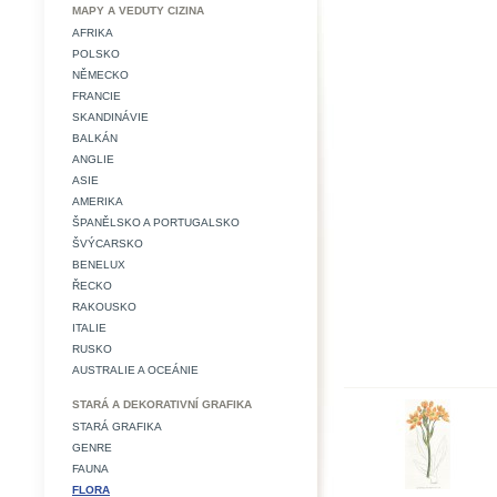
MAPY A VEDUTY CIZINA
AFRIKA
POLSKO
NĚMECKO
FRANCIE
SKANDINÁVIE
BALKÁN
ANGLIE
ASIE
AMERIKA
ŠPANĚLSKO A PORTUGALSKO
ŠVÝCARSKO
BENELUX
ŘECKO
RAKOUSKO
ITALIE
RUSKO
AUSTRALIE A OCEÁNIE
STARÁ A DEKORATIVNÍ GRAFIKA
STARÁ GRAFIKA
GENRE
FAUNA
FLORA