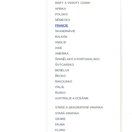
MAPY A VEDUTY CIZINA
AFRIKA
POLSKO
NĚMECKO
FRANCIE
SKANDINÁVIE
BALKÁN
ANGLIE
ASIE
AMERIKA
ŠPANĚLSKO A PORTUGALSKO
ŠVÝCARSKO
BENELUX
ŘECKO
RAKOUSKO
ITALIE
RUSKO
AUSTRALIE A OCEÁNIE
STARÁ A DEKORATIVNÍ GRAFIKA
STARÁ GRAFIKA
GENRE
FAUNA
FLORA