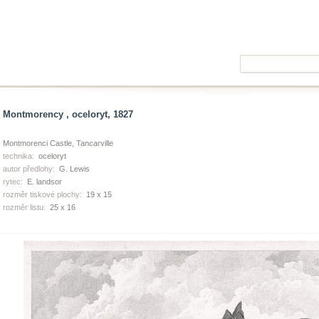
Montmorency , oceloryt, 1827
Montmorenci Castle, Tancarville
technika:
oceloryt
autor předlohy:
G. Lewis
rytec:
E. landsor
rozměr tiskové plochy:
19 x 15
rozměr listu:
25 x 16