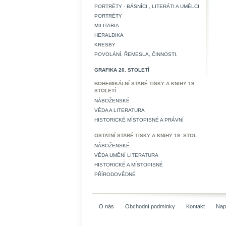
PORTRÉTY - BÁSNÍCI , LITERÁTI A UMĚLCI
PORTRÉTY
MILITARIA
HERALDIKA
KRESBY
POVOLÁNÍ, ŘEMESLA, ČINNOSTI.
GRAFIKA 20. STOLETÍ
BOHEMIKÁLNÍ STARÉ TISKY A KNIHY 19.
STOLETÍ
NÁBOŽENSKÉ
VĚDA A LITERATURA
HISTORICKÉ MÍSTOPISNÉ A PRÁVNÍ
OSTATNÍ STARÉ TISKY A KNIHY 19. STOL
NÁBOŽENSKÉ
VĚDA UMĚNÍ LITERATURA
HISTORICKÉ A MÍSTOPISNÉ
PŘÍRODOVĚDNÉ
O nás
Obchodní podmínky
Kontakt
Nap