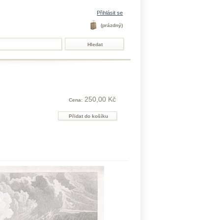
Přihlásit se
(prázdný)
250,00 Kč
Cena: