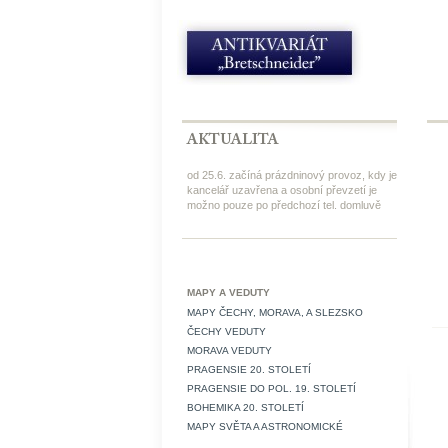
od 25.6. začíná prázdninový provoz, kdy je
kancelář uzavřena a osobní převzetí je
možno pouze po předchozí tel. domluvě
MAPY A VEDUTY
MAPY ČECHY, MORAVA, A SLEZSKO
ČECHY VEDUTY
MORAVA VEDUTY
PRAGENSIE 20. STOLETÍ
PRAGENSIE DO POL. 19. STOLETÍ
BOHEMIKA 20. STOLETÍ
MAPY SVĚTA A ASTRONOMICKÉ