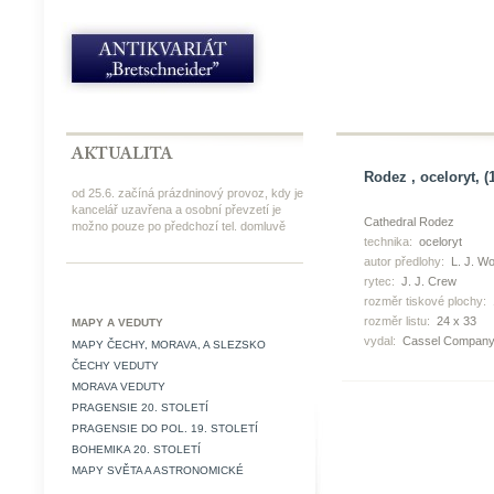
Rodez , oceloryt, (
od 25.6. začíná prázdninový provoz, kdy je
kancelář uzavřena a osobní převzetí je
Cathedral Rodez
možno pouze po předchozí tel. domluvě
technika:
oceloryt
autor předlohy:
L. J. W
rytec:
J. J. Crew
rozměr tiskové plochy:
rozměr listu:
24 x 33
MAPY A VEDUTY
vydal:
Cassel Company 
MAPY ČECHY, MORAVA, A SLEZSKO
ČECHY VEDUTY
MORAVA VEDUTY
PRAGENSIE 20. STOLETÍ
PRAGENSIE DO POL. 19. STOLETÍ
BOHEMIKA 20. STOLETÍ
MAPY SVĚTA A ASTRONOMICKÉ