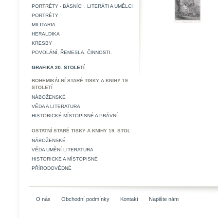
PORTRÉTY - BÁSNÍCI , LITERÁTI A UMĚLCI
PORTRÉTY
MILITARIA
HERALDIKA
KRESBY
POVOLÁNÍ, ŘEMESLA, ČINNOSTI.
GRAFIKA 20. STOLETÍ
BOHEMIKÁLNÍ STARÉ TISKY A KNIHY 19.
STOLETÍ
NÁBOŽENSKÉ
VĚDA A LITERATURA
HISTORICKÉ MÍSTOPISNÉ A PRÁVNÍ
OSTATNÍ STARÉ TISKY A KNIHY 19. STOL
NÁBOŽENSKÉ
VĚDA UMĚNÍ LITERATURA
HISTORICKÉ A MÍSTOPISNÉ
PŘÍRODOVĚDNÉ
O nás
Obchodní podmínky
Kontakt
Napište nám