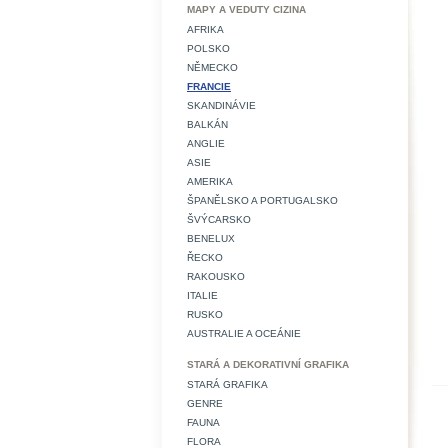
MAPY A VEDUTY CIZINA
AFRIKA
POLSKO
NĚMECKO
FRANCIE
SKANDINÁVIE
BALKÁN
ANGLIE
ASIE
AMERIKA
ŠPANĚLSKO A PORTUGALSKO
ŠVÝCARSKO
BENELUX
ŘECKO
RAKOUSKO
ITALIE
RUSKO
AUSTRALIE A OCEÁNIE
STARÁ A DEKORATIVNÍ GRAFIKA
STARÁ GRAFIKA
GENRE
FAUNA
FLORA