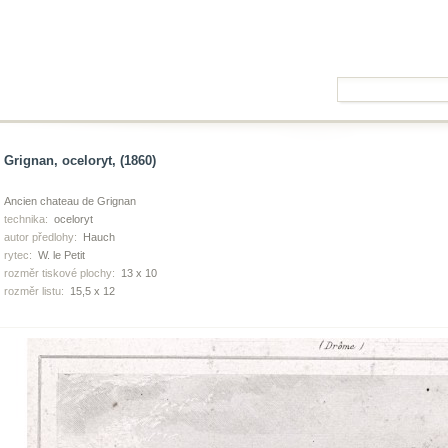
Grignan, oceloryt, (1860)
Ancien chateau de Grignan
technika:
oceloryt
autor předlohy:
Hauch
rytec:
W. le Petit
rozměr tiskové plochy:
13 x 10
rozměr listu:
15,5 x 12