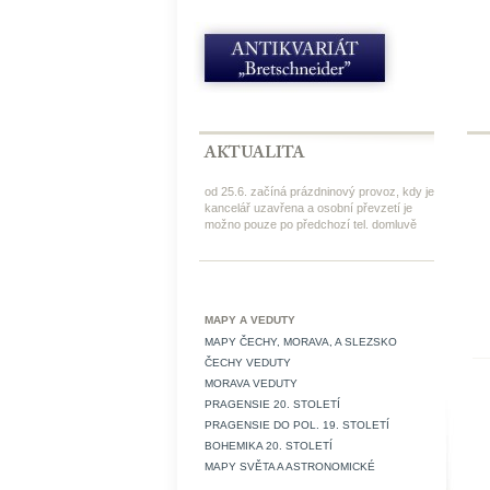
od 25.6. začíná prázdninový provoz, kdy je
kancelář uzavřena a osobní převzetí je
možno pouze po předchozí tel. domluvě
MAPY A VEDUTY
MAPY ČECHY, MORAVA, A SLEZSKO
ČECHY VEDUTY
MORAVA VEDUTY
PRAGENSIE 20. STOLETÍ
PRAGENSIE DO POL. 19. STOLETÍ
BOHEMIKA 20. STOLETÍ
MAPY SVĚTA A ASTRONOMICKÉ