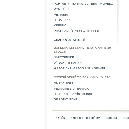
PORTRÉTY - BÁSNÍCI , LITERÁTI A UMĚLCI
PORTRÉTY
MILITARIA
HERALDIKA
KRESBY
POVOLÁNÍ, ŘEMESLA, ČINNOSTI.
GRAFIKA 20. STOLETÍ
BOHEMIKÁLNÍ STARÉ TISKY A KNIHY 19.
STOLETÍ
NÁBOŽENSKÉ
VĚDA A LITERATURA
HISTORICKÉ MÍSTOPISNÉ A PRÁVNÍ
OSTATNÍ STARÉ TISKY A KNIHY 19. STOL
NÁBOŽENSKÉ
VĚDA UMĚNÍ LITERATURA
HISTORICKÉ A MÍSTOPISNÉ
PŘÍRODOVĚDNÉ
O nás
Obchodní podmínky
Kontakt
Nap