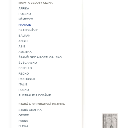
MAPY A VEDUTY CIZINA
AFRIKA
POLSKO
NĚMECKO
FRANCIE
SKANDINÁVIE
BALKÁN
ANGLIE
ASIE
AMERIKA
ŠPANĚLSKO A PORTUGALSKO
ŠVÝCARSKO
BENELUX
ŘECKO
RAKOUSKO
ITALIE
RUSKO
AUSTRALIE A OCEÁNIE
STARÁ A DEKORATIVNÍ GRAFIKA
STARÁ GRAFIKA
GENRE
FAUNA
FLORA