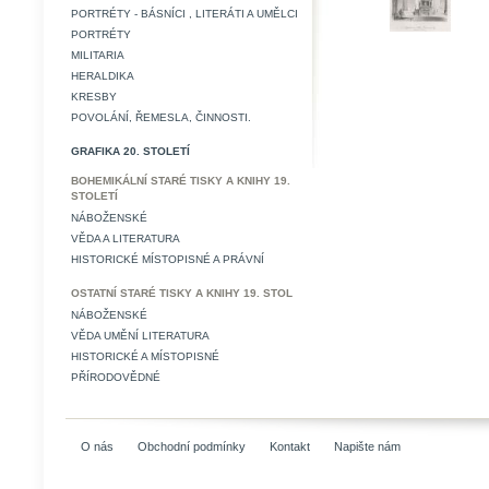
PORTRÉTY - BÁSNÍCI , LITERÁTI A UMĚLCI
PORTRÉTY
MILITARIA
HERALDIKA
KRESBY
POVOLÁNÍ, ŘEMESLA, ČINNOSTI.
GRAFIKA 20. STOLETÍ
BOHEMIKÁLNÍ STARÉ TISKY A KNIHY 19.
STOLETÍ
NÁBOŽENSKÉ
VĚDA A LITERATURA
HISTORICKÉ MÍSTOPISNÉ A PRÁVNÍ
OSTATNÍ STARÉ TISKY A KNIHY 19. STOL
NÁBOŽENSKÉ
VĚDA UMĚNÍ LITERATURA
HISTORICKÉ A MÍSTOPISNÉ
PŘÍRODOVĚDNÉ
O nás
Obchodní podmínky
Kontakt
Napište nám