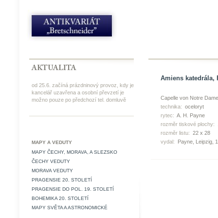
Amiens katedrála, 
od 25.6. začíná prázdninový provoz, kdy je
kancelář uzavřena a osobní převzetí je
Capelle von Notre Dame
možno pouze po předchozí tel. domluvě
technika:
oceloryt
rytec:
A. H. Payne
rozměr tiskové plochy:
rozměr listu:
22 x 28
vydal:
Payne, Leipzig, 
MAPY A VEDUTY
MAPY ČECHY, MORAVA, A SLEZSKO
ČECHY VEDUTY
MORAVA VEDUTY
PRAGENSIE 20. STOLETÍ
PRAGENSIE DO POL. 19. STOLETÍ
BOHEMIKA 20. STOLETÍ
MAPY SVĚTA A ASTRONOMICKÉ