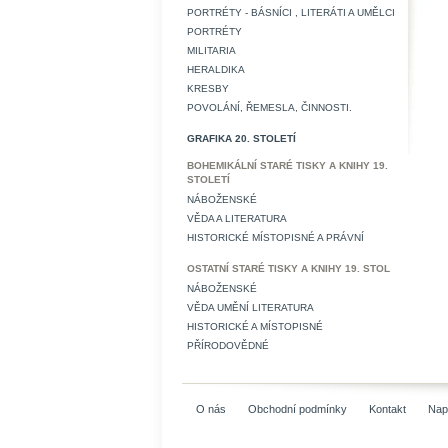
PORTRÉTY - BÁSNÍCI , LITERÁTI A UMĚLCI
PORTRÉTY
MILITARIA
HERALDIKA
KRESBY
POVOLÁNÍ, ŘEMESLA, ČINNOSTI.
GRAFIKA 20. STOLETÍ
BOHEMIKÁLNÍ STARÉ TISKY A KNIHY 19.
STOLETÍ
NÁBOŽENSKÉ
VĚDA A LITERATURA
HISTORICKÉ MÍSTOPISNÉ A PRÁVNÍ
OSTATNÍ STARÉ TISKY A KNIHY 19. STOL
NÁBOŽENSKÉ
VĚDA UMĚNÍ LITERATURA
HISTORICKÉ A MÍSTOPISNÉ
PŘÍRODOVĚDNÉ
O nás
Obchodní podmínky
Kontakt
Nap