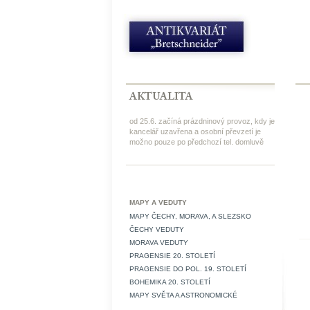
od 25.6. začíná prázdninový provoz, kdy je
kancelář uzavřena a osobní převzetí je
možno pouze po předchozí tel. domluvě
MAPY A VEDUTY
MAPY ČECHY, MORAVA, A SLEZSKO
ČECHY VEDUTY
MORAVA VEDUTY
PRAGENSIE 20. STOLETÍ
PRAGENSIE DO POL. 19. STOLETÍ
BOHEMIKA 20. STOLETÍ
MAPY SVĚTA A ASTRONOMICKÉ