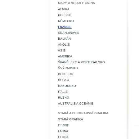
MAPY A VEDUTY CIZINA
AFRIKA
POLSKO
NĚMECKO
FRANCIE
SKANDINÁVIE
BALKÁN
ANGLIE
ASIE
AMERIKA
ŠPANĚLSKO A PORTUGALSKO
ŠVÝCARSKO
BENELUX
ŘECKO
RAKOUSKO
ITALIE
RUSKO
AUSTRALIE A OCEÁNIE
STARÁ A DEKORATIVNÍ GRAFIKA
STARÁ GRAFIKA
GENRE
FAUNA
FLORA