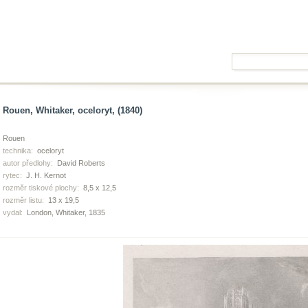
Rouen, Whitaker, oceloryt, (1840)
Rouen
technika:
oceloryt
autor předlohy:
David Roberts
rytec:
J. H. Kernot
rozměr tiskové plochy:
8,5 x 12,5
rozměr listu:
13 x 19,5
vydal:
London, Whitaker, 1835