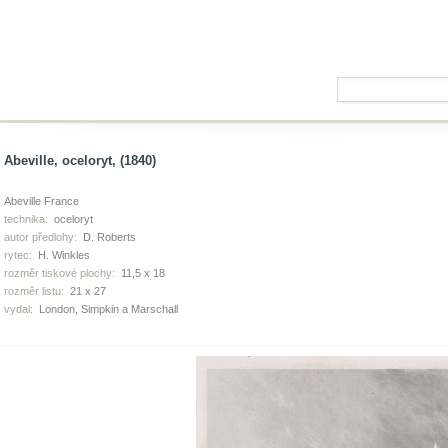
Abeville, oceloryt, (1840)
Abeville France
technika:
oceloryt
autor předlohy:
D. Roberts
rytec:
H. Winkles
rozměr tiskové plochy:
11,5 x 18
rozměr listu:
21 x 27
vydal:
London, Simpkin a Marschall