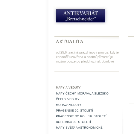
od 25.6. začíná prázdninový provoz, kdy je
kancelář uzavřena a osobní převzetí je
možno pouze po předchozí tel. domluvě
MAPY A VEDUTY
MAPY ČECHY, MORAVA, A SLEZSKO
ČECHY VEDUTY
MORAVA VEDUTY
PRAGENSIE 20. STOLETÍ
PRAGENSIE DO POL. 19. STOLETÍ
BOHEMIKA 20. STOLETÍ
MAPY SVĚTA A ASTRONOMICKÉ