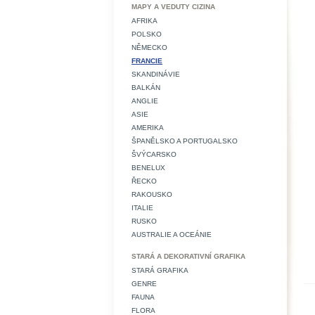
MAPY A VEDUTY CIZINA
AFRIKA
POLSKO
NĚMECKO
FRANCIE
SKANDINÁVIE
BALKÁN
ANGLIE
ASIE
AMERIKA
ŠPANĚLSKO A PORTUGALSKO
ŠVÝCARSKO
BENELUX
ŘECKO
RAKOUSKO
ITALIE
RUSKO
AUSTRALIE A OCEÁNIE
STARÁ A DEKORATIVNÍ GRAFIKA
STARÁ GRAFIKA
GENRE
FAUNA
FLORA