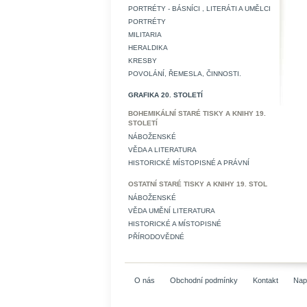
PORTRÉTY - BÁSNÍCI , LITERÁTI A UMĚLCI
PORTRÉTY
MILITARIA
HERALDIKA
KRESBY
POVOLÁNÍ, ŘEMESLA, ČINNOSTI.
GRAFIKA 20. STOLETÍ
BOHEMIKÁLNÍ STARÉ TISKY A KNIHY 19.
STOLETÍ
NÁBOŽENSKÉ
VĚDA A LITERATURA
HISTORICKÉ MÍSTOPISNÉ A PRÁVNÍ
OSTATNÍ STARÉ TISKY A KNIHY 19. STOL
NÁBOŽENSKÉ
VĚDA UMĚNÍ LITERATURA
HISTORICKÉ A MÍSTOPISNÉ
PŘÍRODOVĚDNÉ
O nás
Obchodní podmínky
Kontakt
Nap