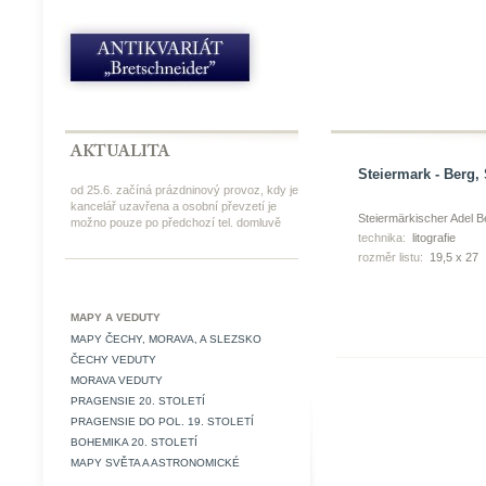
Steiermark - Berg, 
od 25.6. začíná prázdninový provoz, kdy je
kancelář uzavřena a osobní převzetí je
Steiermärkischer Adel B
možno pouze po předchozí tel. domluvě
technika:
litografie
rozměr listu:
19,5 x 27
MAPY A VEDUTY
MAPY ČECHY, MORAVA, A SLEZSKO
ČECHY VEDUTY
MORAVA VEDUTY
PRAGENSIE 20. STOLETÍ
PRAGENSIE DO POL. 19. STOLETÍ
BOHEMIKA 20. STOLETÍ
MAPY SVĚTA A ASTRONOMICKÉ