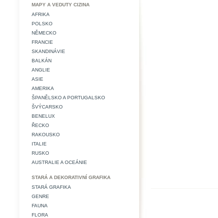
MAPY A VEDUTY CIZINA
AFRIKA
POLSKO
NĚMECKO
FRANCIE
SKANDINÁVIE
BALKÁN
ANGLIE
ASIE
AMERIKA
ŠPANĚLSKO A PORTUGALSKO
ŠVÝCARSKO
BENELUX
ŘECKO
RAKOUSKO
ITALIE
RUSKO
AUSTRALIE A OCEÁNIE
STARÁ A DEKORATIVNÍ GRAFIKA
STARÁ GRAFIKA
GENRE
FAUNA
FLORA