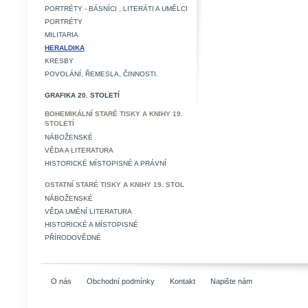
PORTRÉTY - BÁSNÍCI , LITERÁTI A UMĚLCI
PORTRÉTY
MILITARIA
HERALDIKA
KRESBY
POVOLÁNÍ, ŘEMESLA, ČINNOSTI.
GRAFIKA 20. STOLETÍ
BOHEMIKÁLNÍ STARÉ TISKY A KNIHY 19.
STOLETÍ
NÁBOŽENSKÉ
VĚDA A LITERATURA
HISTORICKÉ MÍSTOPISNÉ A PRÁVNÍ
OSTATNÍ STARÉ TISKY A KNIHY 19. STOL
NÁBOŽENSKÉ
VĚDA UMĚNÍ LITERATURA
HISTORICKÉ A MÍSTOPISNÉ
PŘÍRODOVĚDNÉ
O nás
Obchodní podmínky
Kontakt
Napište nám