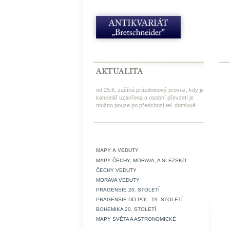
od 25.6. začíná prázdninový provoz, kdy je
kancelář uzavřena a osobní převzetí je
možno pouze po předchozí tel. domluvě
MAPY A VEDUTY
MAPY ČECHY, MORAVA, A SLEZSKO
ČECHY VEDUTY
MORAVA VEDUTY
PRAGENSIE 20. STOLETÍ
PRAGENSIE DO POL. 19. STOLETÍ
BOHEMIKA 20. STOLETÍ
MAPY SVĚTA A ASTRONOMICKÉ