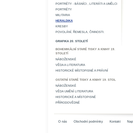
PORTRÉTY - BÁSNÍCI , LITERÁTI A UMĚLCI
PORTRÉTY
MILITARIA
HERALDIKA
KRESBY
POVOLÁNÍ, ŘEMESLA, ČINNOSTI.
GRAFIKA 20. STOLETÍ
BOHEMIKÁLNÍ STARÉ TISKY A KNIHY 19.
STOLETÍ
NÁBOŽENSKÉ
VĚDA A LITERATURA
HISTORICKÉ MÍSTOPISNÉ A PRÁVNÍ
OSTATNÍ STARÉ TISKY A KNIHY 19. STOL
NÁBOŽENSKÉ
VĚDA UMĚNÍ LITERATURA
HISTORICKÉ A MÍSTOPISNÉ
PŘÍRODOVĚDNÉ
O nás
Obchodní podmínky
Kontakt
Nap