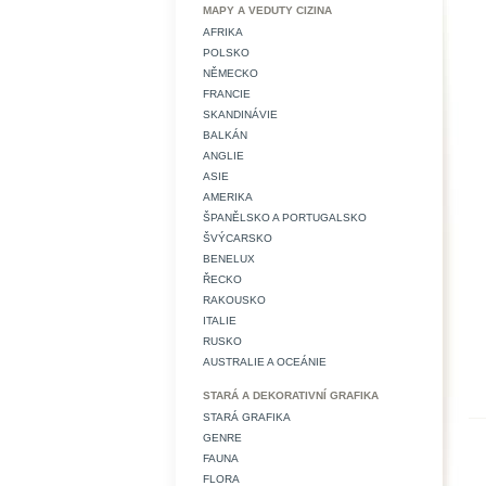
MAPY A VEDUTY CIZINA
AFRIKA
POLSKO
NĚMECKO
FRANCIE
SKANDINÁVIE
BALKÁN
ANGLIE
ASIE
AMERIKA
ŠPANĚLSKO A PORTUGALSKO
ŠVÝCARSKO
BENELUX
ŘECKO
RAKOUSKO
ITALIE
RUSKO
AUSTRALIE A OCEÁNIE
STARÁ A DEKORATIVNÍ GRAFIKA
STARÁ GRAFIKA
GENRE
FAUNA
FLORA