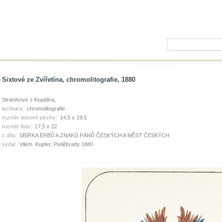
Sixtové ze Zvířetína, chromolitografie, 1880
Stráníkové z Kopidlna,
technika:
chromolitografie
rozměr tiskové plochy:
14,5 x 19,5
rozměr listu:
17,5 x 22
z díla:
SBÍRKA ERBŮ A ZNAKŮ PÁNŮ ČESKÝCH A MĚST ČESKÝCH
vydal:
Vilém. Kupfer, Poděbrady 1880