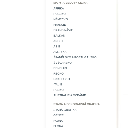
MAPY A VEDUTY CIZINA
AFRIKA
POLSKO
NĚMECKO
FRANCIE
SKANDINÁVIE
BALKÁN
ANGLIE
ASIE
AMERIKA
ŠPANĚLSKO A PORTUGALSKO
ŠVÝCARSKO
BENELUX
ŘECKO
RAKOUSKO
ITALIE
RUSKO
AUSTRALIE A OCEÁNIE
STARÁ A DEKORATIVNÍ GRAFIKA
STARÁ GRAFIKA
GENRE
FAUNA
FLORA