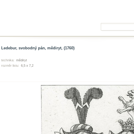
Ledebur, svobodný pán, mědiryt, (1760)
technika:
mědiryt
rozměr listu:
6,5 x 7,2