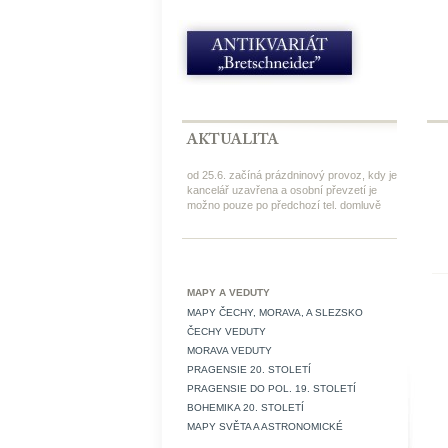
od 25.6. začíná prázdninový provoz, kdy je
kancelář uzavřena a osobní převzetí je
možno pouze po předchozí tel. domluvě
MAPY A VEDUTY
MAPY ČECHY, MORAVA, A SLEZSKO
ČECHY VEDUTY
MORAVA VEDUTY
PRAGENSIE 20. STOLETÍ
PRAGENSIE DO POL. 19. STOLETÍ
BOHEMIKA 20. STOLETÍ
MAPY SVĚTA A ASTRONOMICKÉ