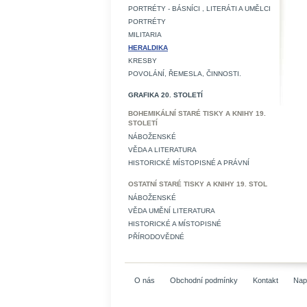
PORTRÉTY - BÁSNÍCI , LITERÁTI A UMĚLCI
PORTRÉTY
MILITARIA
HERALDIKA
KRESBY
POVOLÁNÍ, ŘEMESLA, ČINNOSTI.
GRAFIKA 20. STOLETÍ
BOHEMIKÁLNÍ STARÉ TISKY A KNIHY 19.
STOLETÍ
NÁBOŽENSKÉ
VĚDA A LITERATURA
HISTORICKÉ MÍSTOPISNÉ A PRÁVNÍ
OSTATNÍ STARÉ TISKY A KNIHY 19. STOL
NÁBOŽENSKÉ
VĚDA UMĚNÍ LITERATURA
HISTORICKÉ A MÍSTOPISNÉ
PŘÍRODOVĚDNÉ
O nás
Obchodní podmínky
Kontakt
Nap