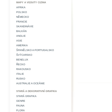
MAPY A VEDUTY CIZINA
AFRIKA
POLSKO
NĚMECKO
FRANCIE
SKANDINÁVIE
BALKÁN
ANGLIE
ASIE
AMERIKA
ŠPANĚLSKO A PORTUGALSKO
ŠVÝCARSKO
BENELUX
ŘECKO
RAKOUSKO
ITALIE
RUSKO
AUSTRALIE A OCEÁNIE
STARÁ A DEKORATIVNÍ GRAFIKA
STARÁ GRAFIKA
GENRE
FAUNA
FLORA