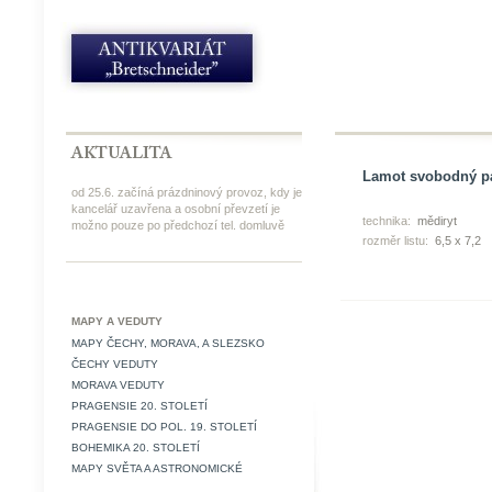
Lamot svobodný pá
od 25.6. začíná prázdninový provoz, kdy je
kancelář uzavřena a osobní převzetí je
technika:
mědiryt
možno pouze po předchozí tel. domluvě
rozměr listu:
6,5 x 7,2
MAPY A VEDUTY
MAPY ČECHY, MORAVA, A SLEZSKO
ČECHY VEDUTY
MORAVA VEDUTY
PRAGENSIE 20. STOLETÍ
PRAGENSIE DO POL. 19. STOLETÍ
BOHEMIKA 20. STOLETÍ
MAPY SVĚTA A ASTRONOMICKÉ