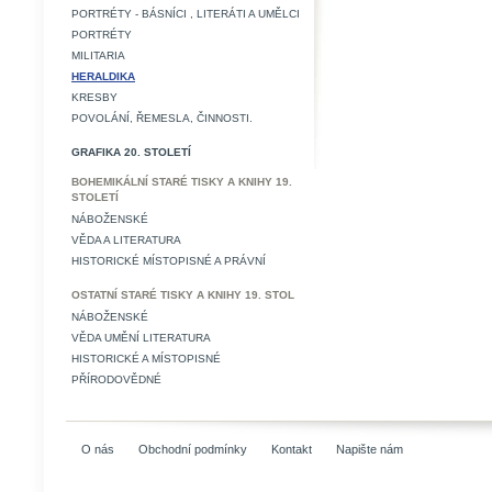
PORTRÉTY - BÁSNÍCI , LITERÁTI A UMĚLCI
PORTRÉTY
MILITARIA
HERALDIKA
KRESBY
POVOLÁNÍ, ŘEMESLA, ČINNOSTI.
GRAFIKA 20. STOLETÍ
BOHEMIKÁLNÍ STARÉ TISKY A KNIHY 19.
STOLETÍ
NÁBOŽENSKÉ
VĚDA A LITERATURA
HISTORICKÉ MÍSTOPISNÉ A PRÁVNÍ
OSTATNÍ STARÉ TISKY A KNIHY 19. STOL
NÁBOŽENSKÉ
VĚDA UMĚNÍ LITERATURA
HISTORICKÉ A MÍSTOPISNÉ
PŘÍRODOVĚDNÉ
O nás
Obchodní podmínky
Kontakt
Napište nám