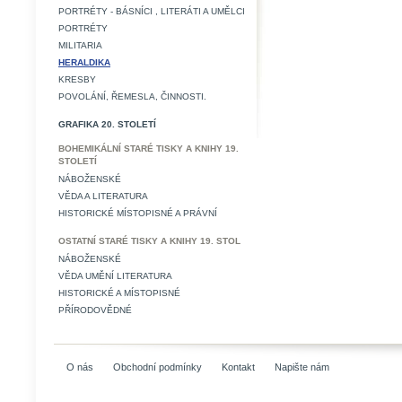
PORTRÉTY - BÁSNÍCI , LITERÁTI A UMĚLCI
PORTRÉTY
MILITARIA
HERALDIKA
KRESBY
POVOLÁNÍ, ŘEMESLA, ČINNOSTI.
GRAFIKA 20. STOLETÍ
BOHEMIKÁLNÍ STARÉ TISKY A KNIHY 19.
STOLETÍ
NÁBOŽENSKÉ
VĚDA A LITERATURA
HISTORICKÉ MÍSTOPISNÉ A PRÁVNÍ
OSTATNÍ STARÉ TISKY A KNIHY 19. STOL
NÁBOŽENSKÉ
VĚDA UMĚNÍ LITERATURA
HISTORICKÉ A MÍSTOPISNÉ
PŘÍRODOVĚDNÉ
O nás
Obchodní podmínky
Kontakt
Napište nám