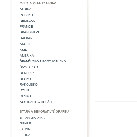
MAPY A VEDUTY CIZINA
AFRIKA
POLSKO
NĚMECKO
FRANCIE
SKANDINÁVIE
BALKÁN
ANGLIE
ASIE
AMERIKA
ŠPANĚLSKO A PORTUGALSKO
ŠVÝCARSKO
BENELUX
ŘECKO
RAKOUSKO
ITALIE
RUSKO
AUSTRALIE A OCEÁNIE
STARÁ A DEKORATIVNÍ GRAFIKA
STARÁ GRAFIKA
GENRE
FAUNA
FLORA