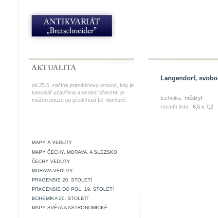
Langendorf, svobod
od 25.6. začíná prázdninový provoz, kdy je
kancelář uzavřena a osobní převzetí je
technika:
mědiryt
možno pouze po předchozí tel. domluvě
rozměr listu:
6,5 x 7,2
MAPY A VEDUTY
MAPY ČECHY, MORAVA, A SLEZSKO
ČECHY VEDUTY
MORAVA VEDUTY
PRAGENSIE 20. STOLETÍ
PRAGENSIE DO POL. 19. STOLETÍ
BOHEMIKA 20. STOLETÍ
MAPY SVĚTA A ASTRONOMICKÉ