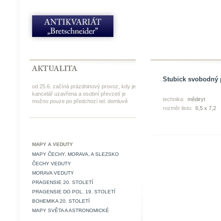
Stubick svobodný p
od 25.6. začíná prázdninový provoz, kdy je
kancelář uzavřena a osobní převzetí je
technika:
mědiryt
možno pouze po předchozí tel. domluvě
rozměr listu:
6,5 x 7,2
MAPY A VEDUTY
MAPY ČECHY, MORAVA, A SLEZSKO
ČECHY VEDUTY
MORAVA VEDUTY
PRAGENSIE 20. STOLETÍ
PRAGENSIE DO POL. 19. STOLETÍ
BOHEMIKA 20. STOLETÍ
MAPY SVĚTA A ASTRONOMICKÉ