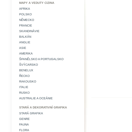
MAPY A VEDUTY CIZINA
AFRIKA
POLSKO
NĚMECKO
FRANCIE
SKANDINÁVIE
BALKÁN
ANGLIE
ASIE
AMERIKA
ŠPANĚLSKO A PORTUGALSKO
ŠVÝCARSKO
BENELUX
ŘECKO
RAKOUSKO
ITALIE
RUSKO
AUSTRALIE A OCEÁNIE
STARÁ A DEKORATIVNÍ GRAFIKA
STARÁ GRAFIKA
GENRE
FAUNA
FLORA