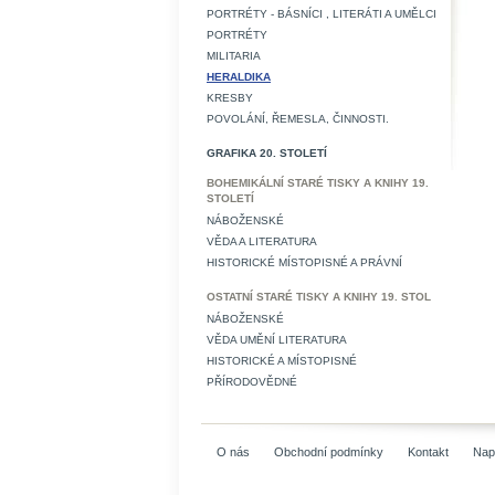
PORTRÉTY - BÁSNÍCI , LITERÁTI A UMĚLCI
PORTRÉTY
MILITARIA
HERALDIKA
KRESBY
POVOLÁNÍ, ŘEMESLA, ČINNOSTI.
GRAFIKA 20. STOLETÍ
BOHEMIKÁLNÍ STARÉ TISKY A KNIHY 19.
STOLETÍ
NÁBOŽENSKÉ
VĚDA A LITERATURA
HISTORICKÉ MÍSTOPISNÉ A PRÁVNÍ
OSTATNÍ STARÉ TISKY A KNIHY 19. STOL
NÁBOŽENSKÉ
VĚDA UMĚNÍ LITERATURA
HISTORICKÉ A MÍSTOPISNÉ
PŘÍRODOVĚDNÉ
O nás
Obchodní podmínky
Kontakt
Nap