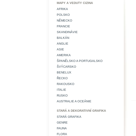
MAPY A VEDUTY CIZINA
AFRIKA
POLSKO
NĚMECKO
FRANCIE
SKANDINÁVIE
BALKÁN
ANGLIE
ASIE
AMERIKA
ŠPANĚLSKO A PORTUGALSKO
ŠVÝCARSKO
BENELUX
ŘECKO
RAKOUSKO
ITALIE
RUSKO
AUSTRALIE A OCEÁNIE
STARÁ A DEKORATIVNÍ GRAFIKA
STARÁ GRAFIKA
GENRE
FAUNA
FLORA