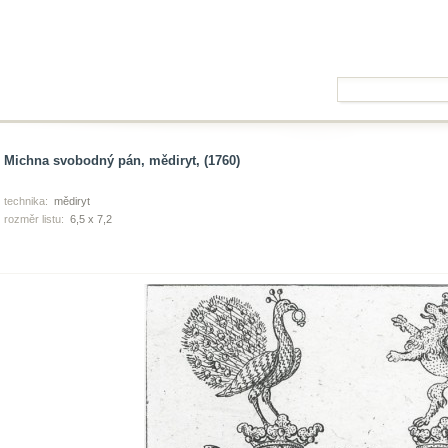
Michna svobodný pán, mědiryt, (1760)
technika:
mědiryt
rozměr listu:
6,5 x 7,2