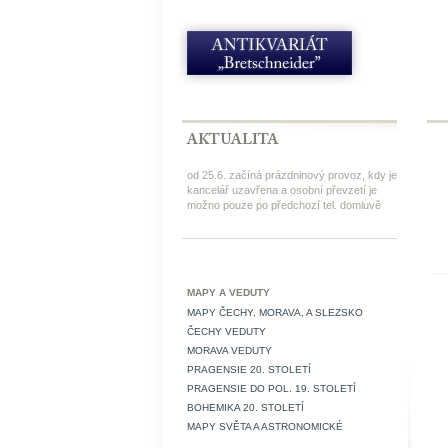
od 25.6. začíná prázdninový provoz, kdy je
kancelář uzavřena a osobní převzetí je
možno pouze po předchozí tel. domluvě
MAPY A VEDUTY
MAPY ČECHY, MORAVA, A SLEZSKO
ČECHY VEDUTY
MORAVA VEDUTY
PRAGENSIE 20. STOLETÍ
PRAGENSIE DO POL. 19. STOLETÍ
BOHEMIKA 20. STOLETÍ
MAPY SVĚTA A ASTRONOMICKÉ