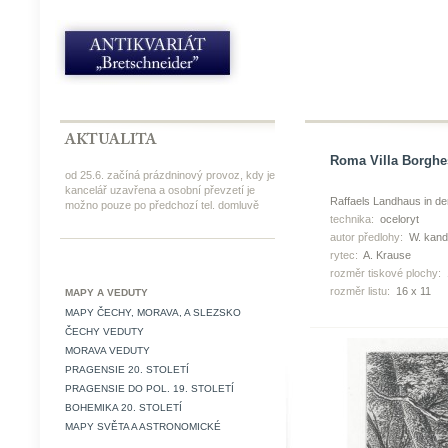
Roma Villa Borghes
od 25.6. začíná prázdninový provoz, kdy je
kancelář uzavřena a osobní převzetí je
Raffaels Landhaus in de
možno pouze po předchozí tel. domluvě
technika:
oceloryt
autor předlohy:
W. kand
rytec:
A. Krause
rozměr tiskové plochy:
rozměr listu:
16 x 11
MAPY A VEDUTY
MAPY ČECHY, MORAVA, A SLEZSKO
ČECHY VEDUTY
MORAVA VEDUTY
PRAGENSIE 20. STOLETÍ
PRAGENSIE DO POL. 19. STOLETÍ
BOHEMIKA 20. STOLETÍ
MAPY SVĚTA A ASTRONOMICKÉ