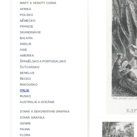
MAPY A VEDUTY CIZINA
AFRIKA
POLSKO
NĚMECKO
FRANCIE
SKANDINÁVIE
BALKÁN
ANGLIE
ASIE
AMERIKA
ŠPANĚLSKO A PORTUGALSKO
ŠVÝCARSKO
BENELUX
ŘECKO
RAKOUSKO
ITALIE
RUSKO
AUSTRALIE A OCEÁNIE
STARÁ A DEKORATIVNÍ GRAFIKA
STARÁ GRAFIKA
GENRE
FAUNA
FLORA