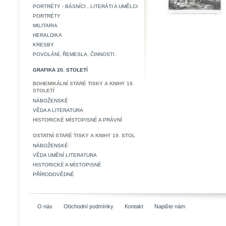
PORTRÉTY - BÁSNÍCI , LITERÁTI A UMĚLCI
PORTRÉTY
MILITARIA
HERALDIKA
KRESBY
POVOLÁNÍ, ŘEMESLA, ČINNOSTI.
GRAFIKA 20. STOLETÍ
BOHEMIKÁLNÍ STARÉ TISKY A KNIHY 19.
STOLETÍ
NÁBOŽENSKÉ
VĚDA A LITERATURA
HISTORICKÉ MÍSTOPISNÉ A PRÁVNÍ
OSTATNÍ STARÉ TISKY A KNIHY 19. STOL
NÁBOŽENSKÉ
VĚDA UMĚNÍ LITERATURA
HISTORICKÉ A MÍSTOPISNÉ
PŘÍRODOVĚDNÉ
O nás
Obchodní podmínky
Kontakt
Napište nám