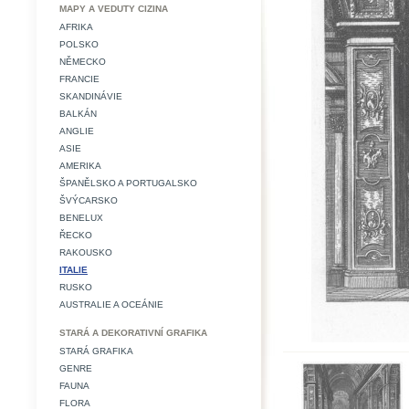
MAPY A VEDUTY CIZINA
AFRIKA
POLSKO
NĚMECKO
FRANCIE
SKANDINÁVIE
BALKÁN
ANGLIE
ASIE
AMERIKA
ŠPANĚLSKO A PORTUGALSKO
ŠVÝCARSKO
BENELUX
ŘECKO
RAKOUSKO
ITALIE
RUSKO
AUSTRALIE A OCEÁNIE
STARÁ A DEKORATIVNÍ GRAFIKA
STARÁ GRAFIKA
GENRE
FAUNA
FLORA