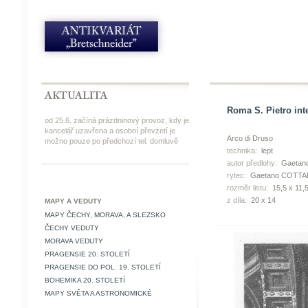
Roma S. Pietro inte
od 25.6. začíná prázdninový provoz, kdy je
kancelář uzavřena a osobní převzetí je
Arco di Druso
možno pouze po předchozí tel. domluvě
technika:
lept
autor předlohy:
Gaetan
rytec:
Gaetano COTTA
rozměr listu:
15,5 x 11,
z díla:
20 x 14
MAPY A VEDUTY
MAPY ČECHY, MORAVA, A SLEZSKO
ČECHY VEDUTY
MORAVA VEDUTY
PRAGENSIE 20. STOLETÍ
PRAGENSIE DO POL. 19. STOLETÍ
BOHEMIKA 20. STOLETÍ
MAPY SVĚTA A ASTRONOMICKÉ