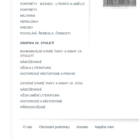
PORTRÉTY - BÁSNÍCI , LITERÁTI A UMĚLCI
PORTRÉTY
MILITARIA
HERALDIKA
KRESBY
POVOLÁNÍ, ŘEMESLA, ČINNOSTI.
GRAFIKA 20. STOLETÍ
BOHEMIKÁLNÍ STARÉ TISKY A KNIHY 19.
STOLETÍ
NÁBOŽENSKÉ
VĚDA A LITERATURA
HISTORICKÉ MÍSTOPISNÉ A PRÁVNÍ
OSTATNÍ STARÉ TISKY A KNIHY 19. STOL
NÁBOŽENSKÉ
VĚDA UMĚNÍ LITERATURA
HISTORICKÉ A MÍSTOPISNÉ
PŘÍRODOVĚDNÉ
O nás
Obchodní podmínky
Kontakt
Napište nám