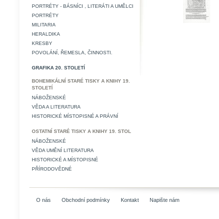
PORTRÉTY - BÁSNÍCI , LITERÁTI A UMĚLCI
PORTRÉTY
MILITARIA
HERALDIKA
KRESBY
POVOLÁNÍ, ŘEMESLA, ČINNOSTI.
GRAFIKA 20. STOLETÍ
BOHEMIKÁLNÍ STARÉ TISKY A KNIHY 19.
STOLETÍ
NÁBOŽENSKÉ
VĚDA A LITERATURA
HISTORICKÉ MÍSTOPISNÉ A PRÁVNÍ
OSTATNÍ STARÉ TISKY A KNIHY 19. STOL
NÁBOŽENSKÉ
VĚDA UMĚNÍ LITERATURA
HISTORICKÉ A MÍSTOPISNÉ
PŘÍRODOVĚDNÉ
O nás
Obchodní podmínky
Kontakt
Napište nám