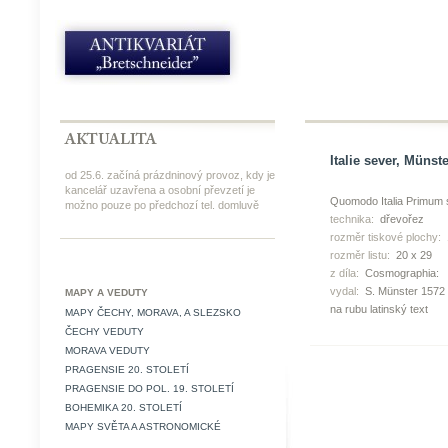
Italie sever, Münst
od 25.6. začíná prázdninový provoz, kdy je
kancelář uzavřena a osobní převzetí je
Quomodo Italia Primum
možno pouze po předchozí tel. domluvě
technika:
dřevořez
rozměr tiskové plochy:
rozměr listu:
20 x 29
z díla:
Cosmographia:
vydal:
S. Münster 1572
MAPY A VEDUTY
na rubu latinský text
MAPY ČECHY, MORAVA, A SLEZSKO
ČECHY VEDUTY
MORAVA VEDUTY
PRAGENSIE 20. STOLETÍ
PRAGENSIE DO POL. 19. STOLETÍ
BOHEMIKA 20. STOLETÍ
MAPY SVĚTA A ASTRONOMICKÉ