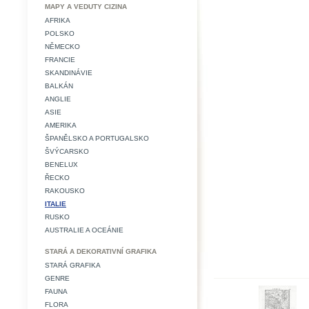
MAPY A VEDUTY CIZINA
AFRIKA
POLSKO
NĚMECKO
FRANCIE
SKANDINÁVIE
BALKÁN
ANGLIE
ASIE
AMERIKA
ŠPANĚLSKO A PORTUGALSKO
ŠVÝCARSKO
BENELUX
ŘECKO
RAKOUSKO
ITALIE
RUSKO
AUSTRALIE A OCEÁNIE
STARÁ A DEKORATIVNÍ GRAFIKA
STARÁ GRAFIKA
GENRE
FAUNA
FLORA