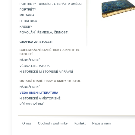
PORTRÉTY - BÁSNÍCI , LITERÁTI A UMĚLCI
PORTRÉTY
MILITARIA
HERALDIKA
KRESBY
POVOLÁNÍ, ŘEMESLA, ČINNOSTI.
GRAFIKA 20. STOLETÍ
BOHEMIKÁLNÍ STARÉ TISKY A KNIHY 19.
STOLETÍ
NÁBOŽENSKÉ
VĚDA A LITERATURA
HISTORICKÉ MÍSTOPISNÉ A PRÁVNÍ
OSTATNÍ STARÉ TISKY A KNIHY 19. STOL
NÁBOŽENSKÉ
VĚDA UMĚNÍ LITERATURA
HISTORICKÉ A MÍSTOPISNÉ
PŘÍRODOVĚDNÉ
O nás
Obchodní podmínky
Kontakt
Napište nám