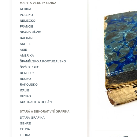
MAPY A VEDUTY CIZINA
AFRIKA
POLSKO
NĚMECKO
FRANCIE
SKANDINÁVIE
BALKÁN
ANGLIE
ASIE
AMERIKA
ŠPANĚLSKO A PORTUGALSKO
ŠVÝCARSKO
BENELUX
ŘECKO
RAKOUSKO
ITALIE
RUSKO
AUSTRALIE A OCEÁNIE
STARÁ A DEKORATIVNÍ GRAFIKA
STARÁ GRAFIKA
GENRE
FAUNA
FLORA