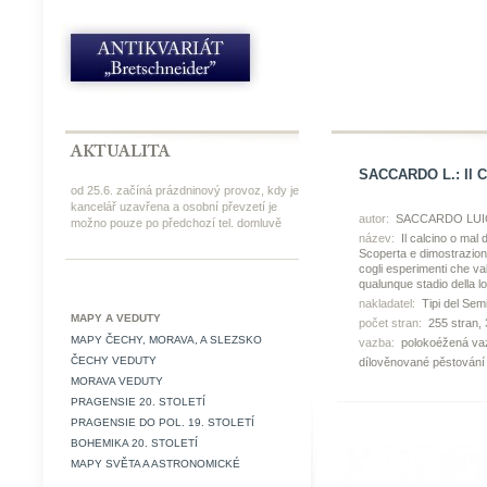
SACCARDO L.: Il C
od 25.6. začíná prázdninový provoz, kdy je
kancelář uzavřena a osobní převzetí je
autor:
SACCARDO LUIG
možno pouze po předchozí tel. domluvě
název:
Il calcino o mal 
Scoperta e dimostrazion
cogli esperimenti che val
qualunque stadio della lo
nakladatel:
Tipi del Sem
MAPY A VEDUTY
počet stran:
255 stran, 
MAPY ČECHY, MORAVA, A SLEZSKO
vazba:
polokoéžená vaz
ČECHY VEDUTY
dílověnované pěstován
MORAVA VEDUTY
PRAGENSIE 20. STOLETÍ
PRAGENSIE DO POL. 19. STOLETÍ
BOHEMIKA 20. STOLETÍ
MAPY SVĚTA A ASTRONOMICKÉ