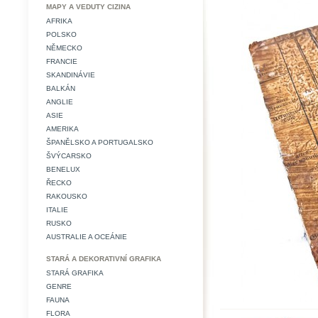
MAPY A VEDUTY CIZINA
AFRIKA
POLSKO
NĚMECKO
FRANCIE
SKANDINÁVIE
BALKÁN
ANGLIE
ASIE
AMERIKA
ŠPANĚLSKO A PORTUGALSKO
ŠVÝCARSKO
BENELUX
ŘECKO
RAKOUSKO
ITALIE
RUSKO
AUSTRALIE A OCEÁNIE
STARÁ A DEKORATIVNÍ GRAFIKA
STARÁ GRAFIKA
GENRE
FAUNA
FLORA