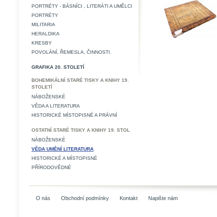
PORTRÉTY - BÁSNÍCI , LITERÁTI A UMĚLCI
PORTRÉTY
MILITARIA
HERALDIKA
KRESBY
POVOLÁNÍ, ŘEMESLA, ČINNOSTI.
GRAFIKA 20. STOLETÍ
BOHEMIKÁLNÍ STARÉ TISKY A KNIHY 19.
STOLETÍ
NÁBOŽENSKÉ
VĚDA A LITERATURA
HISTORICKÉ MÍSTOPISNÉ A PRÁVNÍ
OSTATNÍ STARÉ TISKY A KNIHY 19. STOL
NÁBOŽENSKÉ
VĚDA UMĚNÍ LITERATURA
HISTORICKÉ A MÍSTOPISNÉ
PŘÍRODOVĚDNÉ
O nás
Obchodní podmínky
Kontakt
Napište nám