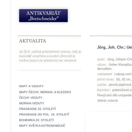
Jörg, Joh. Chr.: U
od 25.6. začíná prázdninový provoz, kdy je
kancelář uzavřena a osobní převzetí je
autor:
Jörg, Johann Chri
možno pouze po předchozí tel. domluvě
název:
Ueber Klumpfüss
derselben.
nakladatel:
Leipzig und 
počet stran:
(6), 82 str.
vazba:
pevná papírová
MAPY A VEDUTY
ilustrátor:
polokožená v
MAPY ČECHY, MORAVA, A SLEZSKO
Pionýrské dílo ortopedie,
ČECHY VEDUTY
Velmin vzácné
MORAVA VEDUTY
PRAGENSIE 20. STOLETÍ
PRAGENSIE DO POL. 19. STOLETÍ
BOHEMIKA 20. STOLETÍ
MAPY SVĚTA A ASTRONOMICKÉ