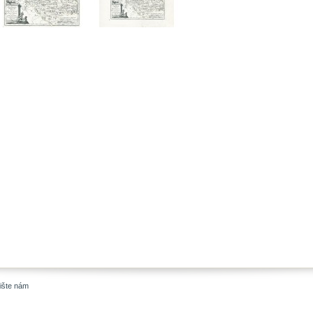
ište nám