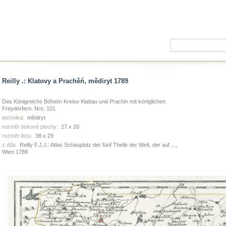
Reilly .: Klatovy a Prachěń, mědiryt 1789
Des Königreichs Böheim Kreise Klattau und Prachin mit königlichen
Freydörfern. Nro. 101
technika:
mědiryt
rozměr tiskové plochy:
27 x 20
rozměr listu:
38 x 29
z díla:
Reilly F.J.J.: Atlas Schauplatz der fünf Theile der Welt, der auf ...,
Wien 1789