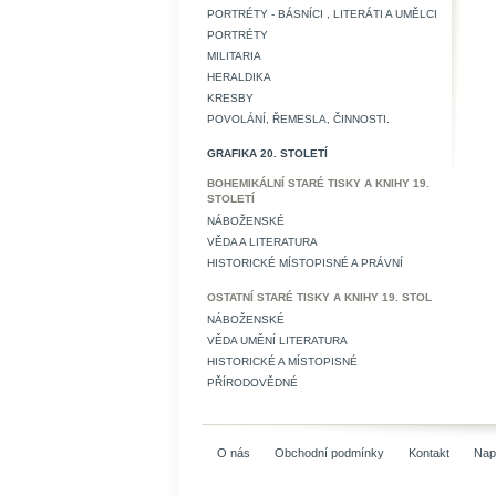
PORTRÉTY - BÁSNÍCI , LITERÁTI A UMĚLCI
PORTRÉTY
MILITARIA
HERALDIKA
KRESBY
POVOLÁNÍ, ŘEMESLA, ČINNOSTI.
GRAFIKA 20. STOLETÍ
BOHEMIKÁLNÍ STARÉ TISKY A KNIHY 19.
STOLETÍ
NÁBOŽENSKÉ
VĚDA A LITERATURA
HISTORICKÉ MÍSTOPISNÉ A PRÁVNÍ
OSTATNÍ STARÉ TISKY A KNIHY 19. STOL
NÁBOŽENSKÉ
VĚDA UMĚNÍ LITERATURA
HISTORICKÉ A MÍSTOPISNÉ
PŘÍRODOVĚDNÉ
O nás
Obchodní podmínky
Kontakt
Nap