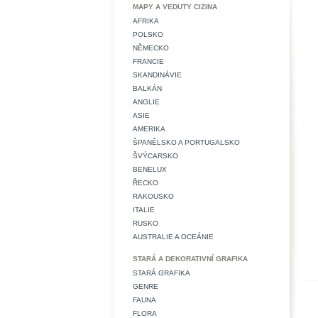
MAPY A VEDUTY CIZINA
AFRIKA
POLSKO
NĚMECKO
FRANCIE
SKANDINÁVIE
BALKÁN
ANGLIE
ASIE
AMERIKA
ŠPANĚLSKO A PORTUGALSKO
ŠVÝCARSKO
BENELUX
ŘECKO
RAKOUSKO
ITALIE
RUSKO
AUSTRALIE A OCEÁNIE
STARÁ A DEKORATIVNÍ GRAFIKA
STARÁ GRAFIKA
GENRE
FAUNA
FLORA