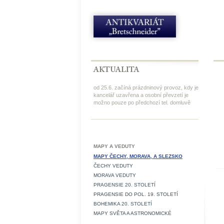
od 25.6. začíná prázdninový provoz, kdy je
kancelář uzavřena a osobní převzetí je
možno pouze po předchozí tel. domluvě
MAPY A VEDUTY
MAPY ČECHY, MORAVA, A SLEZSKO
ČECHY VEDUTY
MORAVA VEDUTY
PRAGENSIE 20. STOLETÍ
PRAGENSIE DO POL. 19. STOLETÍ
BOHEMIKA 20. STOLETÍ
MAPY SVĚTA A ASTRONOMICKÉ