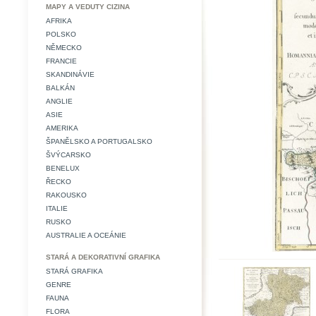
MAPY A VEDUTY CIZINA
AFRIKA
POLSKO
NĚMECKO
FRANCIE
SKANDINÁVIE
BALKÁN
ANGLIE
ASIE
AMERIKA
ŠPANĚLSKO A PORTUGALSKO
ŠVÝCARSKO
BENELUX
ŘECKO
RAKOUSKO
ITALIE
RUSKO
AUSTRALIE A OCEÁNIE
STARÁ A DEKORATIVNÍ GRAFIKA
STARÁ GRAFIKA
GENRE
FAUNA
FLORA