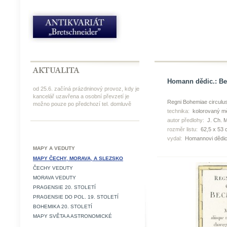
Homann dědic.: Bec
od 25.6. začíná prázdninový provoz, kdy je
kancelář uzavřena a osobní převzetí je
Regni Bohemiae circulu
možno pouze po předchozí tel. domluvě
technika:
kolorovaný mě
autor předlohy:
J. Ch. M
rozměr listu:
62,5 x 53 
vydal:
Homannovi dědic
MAPY A VEDUTY
MAPY ČECHY, MORAVA, A SLEZSKO
ČECHY VEDUTY
MORAVA VEDUTY
PRAGENSIE 20. STOLETÍ
PRAGENSIE DO POL. 19. STOLETÍ
BOHEMIKA 20. STOLETÍ
MAPY SVĚTA A ASTRONOMICKÉ