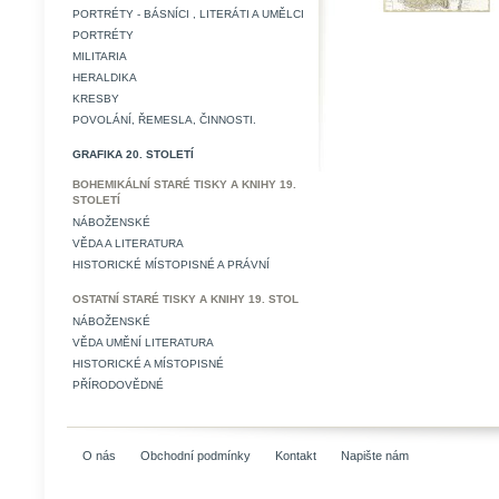
PORTRÉTY - BÁSNÍCI , LITERÁTI A UMĚLCI
PORTRÉTY
MILITARIA
HERALDIKA
KRESBY
POVOLÁNÍ, ŘEMESLA, ČINNOSTI.
GRAFIKA 20. STOLETÍ
BOHEMIKÁLNÍ STARÉ TISKY A KNIHY 19.
STOLETÍ
NÁBOŽENSKÉ
VĚDA A LITERATURA
HISTORICKÉ MÍSTOPISNÉ A PRÁVNÍ
OSTATNÍ STARÉ TISKY A KNIHY 19. STOL
NÁBOŽENSKÉ
VĚDA UMĚNÍ LITERATURA
HISTORICKÉ A MÍSTOPISNÉ
PŘÍRODOVĚDNÉ
O nás
Obchodní podmínky
Kontakt
Napište nám