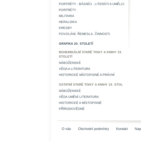
PORTRÉTY - BÁSNÍCI , LITERÁTI A UMĚLCI
PORTRÉTY
MILITARIA
HERALDIKA
KRESBY
POVOLÁNÍ, ŘEMESLA, ČINNOSTI.
GRAFIKA 20. STOLETÍ
BOHEMIKÁLNÍ STARÉ TISKY A KNIHY 19.
STOLETÍ
NÁBOŽENSKÉ
VĚDA A LITERATURA
HISTORICKÉ MÍSTOPISNÉ A PRÁVNÍ
OSTATNÍ STARÉ TISKY A KNIHY 19. STOL
NÁBOŽENSKÉ
VĚDA UMĚNÍ LITERATURA
HISTORICKÉ A MÍSTOPISNÉ
PŘÍRODOVĚDNÉ
O nás
Obchodní podmínky
Kontakt
Nap