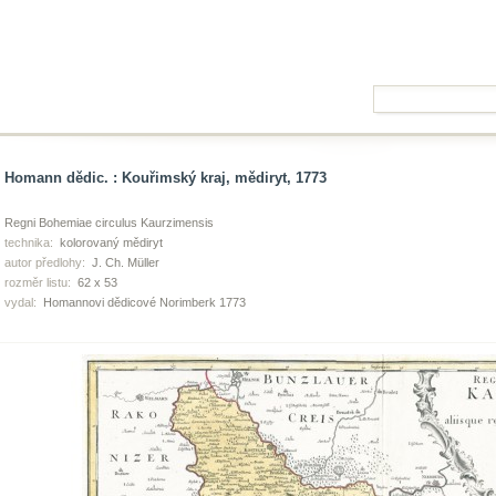
Homann dědic. : Kouřimský kraj, mědiryt, 1773
Regni Bohemiae circulus Kaurzimensis
technika:
kolorovaný mědiryt
autor předlohy:
J. Ch. Müller
rozměr listu:
62 x 53
vydal:
Homannovi dědicové Norimberk 1773