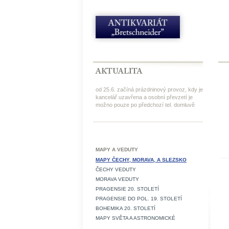
od 25.6. začíná prázdninový provoz, kdy je
kancelář uzavřena a osobní převzetí je
možno pouze po předchozí tel. domluvě
MAPY A VEDUTY
MAPY ČECHY, MORAVA, A SLEZSKO
ČECHY VEDUTY
MORAVA VEDUTY
PRAGENSIE 20. STOLETÍ
PRAGENSIE DO POL. 19. STOLETÍ
BOHEMIKA 20. STOLETÍ
MAPY SVĚTA A ASTRONOMICKÉ