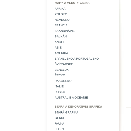
MAPY A VEDUTY CIZINA
AFRIKA
POLSKO
NĚMECKO
FRANCIE
SKANDINÁVIE
BALKÁN
ANGLIE
ASIE
AMERIKA
ŠPANĚLSKO A PORTUGALSKO
ŠVÝCARSKO
BENELUX
ŘECKO
RAKOUSKO
ITALIE
RUSKO
AUSTRALIE A OCEÁNIE
STARÁ A DEKORATIVNÍ GRAFIKA
STARÁ GRAFIKA
GENRE
FAUNA
FLORA