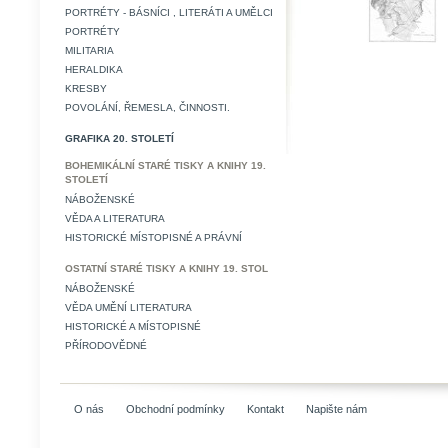
PORTRÉTY - BÁSNÍCI , LITERÁTI A UMĚLCI
PORTRÉTY
MILITARIA
HERALDIKA
KRESBY
POVOLÁNÍ, ŘEMESLA, ČINNOSTI.
GRAFIKA 20. STOLETÍ
BOHEMIKÁLNÍ STARÉ TISKY A KNIHY 19.
STOLETÍ
NÁBOŽENSKÉ
VĚDA A LITERATURA
HISTORICKÉ MÍSTOPISNÉ A PRÁVNÍ
OSTATNÍ STARÉ TISKY A KNIHY 19. STOL
NÁBOŽENSKÉ
VĚDA UMĚNÍ LITERATURA
HISTORICKÉ A MÍSTOPISNÉ
PŘÍRODOVĚDNÉ
O nás
Obchodní podmínky
Kontakt
Napište nám