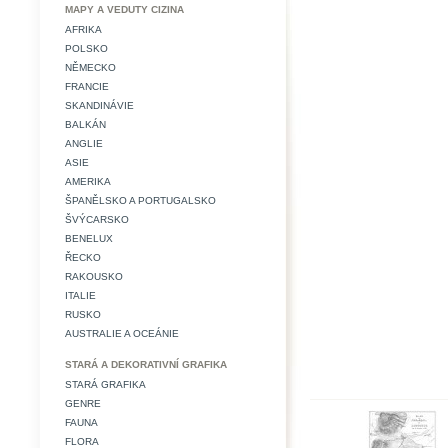
MAPY A VEDUTY CIZINA
AFRIKA
POLSKO
NĚMECKO
FRANCIE
SKANDINÁVIE
BALKÁN
ANGLIE
ASIE
AMERIKA
ŠPANĚLSKO A PORTUGALSKO
ŠVÝCARSKO
BENELUX
ŘECKO
RAKOUSKO
ITALIE
RUSKO
AUSTRALIE A OCEÁNIE
STARÁ A DEKORATIVNÍ GRAFIKA
STARÁ GRAFIKA
GENRE
FAUNA
FLORA