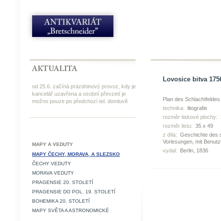
Lovosice bitva 1756
od 25.6. začíná prázdninový provoz, kdy je
kancelář uzavřena a osobní převzetí je
Plan des Schlachtfeldes
možno pouze po předchozí tel. domluvě
technika:
litografie
rozměr tiskové plochy:
rozměr listu:
35 x 49
z díla:
Geschichte des si
Vorlesungen, mit Benutz
MAPY A VEDUTY
vydal:
Berlin, 1836
MAPY ČECHY, MORAVA, A SLEZSKO
ČECHY VEDUTY
MORAVA VEDUTY
PRAGENSIE 20. STOLETÍ
PRAGENSIE DO POL. 19. STOLETÍ
BOHEMIKA 20. STOLETÍ
MAPY SVĚTA A ASTRONOMICKÉ