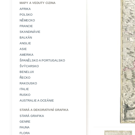
MAPY A VEDUTY CIZINA
AFRIKA
POLSKO
NĚMECKO
FRANCIE
SKANDINÁVIE
BALKÁN
ANGLIE
ASIE
AMERIKA
ŠPANĚLSKO A PORTUGALSKO
ŠVÝCARSKO
BENELUX
ŘECKO
RAKOUSKO
ITALIE
RUSKO
AUSTRALIE A OCEÁNIE
STARÁ A DEKORATIVNÍ GRAFIKA
STARÁ GRAFIKA
GENRE
FAUNA
FLORA