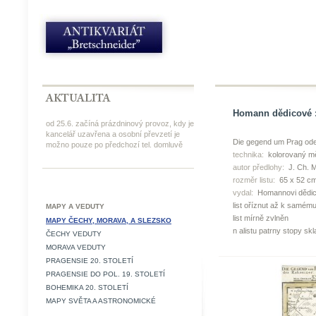
Homann dědicové : 
od 25.6. začíná prázdninový provoz, kdy je
kancelář uzavřena a osobní převzetí je
Die gegend um Prag ode
možno pouze po předchozí tel. domluvě
technika:
kolorovaný mě
autor předlohy:
J. Ch. M
rozměr listu:
65 x 52 c
vydal:
Homannovi dědic
list oříznut až k samému
MAPY A VEDUTY
list mírně zvlněn
MAPY ČECHY, MORAVA, A SLEZSKO
n alistu patrny stopy sk
ČECHY VEDUTY
MORAVA VEDUTY
PRAGENSIE 20. STOLETÍ
PRAGENSIE DO POL. 19. STOLETÍ
BOHEMIKA 20. STOLETÍ
MAPY SVĚTA A ASTRONOMICKÉ