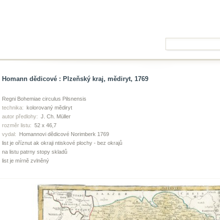
Homann dědicové : Plzeňský kraj, mědiryt, 1769
Regni Bohemiae circulus Pilsnensis
technika:
kolorovaný mědiryt
autor předlohy:
J. Ch. Müller
rozměr listu:
52 x 46,7
vydal:
Homannovi dědicové Norimberk 1769
list je oříznut ak okraji ntiskové plochy - bez okrajů
na listu patrny stopy skladů
list je mírně zvlněný