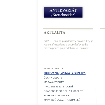
od 25.6. začíná prázdninový provoz, kdy je
kancelář uzavřena a osobní převzetí je
možno pouze po předchozí tel. domluvě
MAPY A VEDUTY
MAPY ČECHY, MORAVA, A SLEZSKO
ČECHY VEDUTY
MORAVA VEDUTY
PRAGENSIE 20. STOLETÍ
PRAGENSIE DO POL. 19. STOLETÍ
BOHEMIKA 20. STOLETÍ
MAPY SVĚTA A ASTRONOMICKÉ