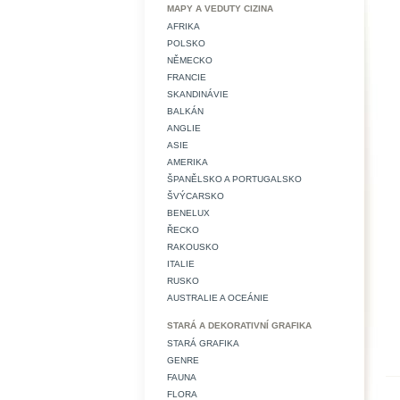
MAPY A VEDUTY CIZINA
AFRIKA
POLSKO
NĚMECKO
FRANCIE
SKANDINÁVIE
BALKÁN
ANGLIE
ASIE
AMERIKA
ŠPANĚLSKO A PORTUGALSKO
ŠVÝCARSKO
BENELUX
ŘECKO
RAKOUSKO
ITALIE
RUSKO
AUSTRALIE A OCEÁNIE
STARÁ A DEKORATIVNÍ GRAFIKA
STARÁ GRAFIKA
GENRE
FAUNA
FLORA