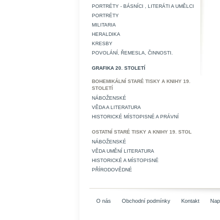
PORTRÉTY - BÁSNÍCI , LITERÁTI A UMĚLCI
PORTRÉTY
MILITARIA
HERALDIKA
KRESBY
POVOLÁNÍ, ŘEMESLA, ČINNOSTI.
GRAFIKA 20. STOLETÍ
BOHEMIKÁLNÍ STARÉ TISKY A KNIHY 19.
STOLETÍ
NÁBOŽENSKÉ
VĚDA A LITERATURA
HISTORICKÉ MÍSTOPISNÉ A PRÁVNÍ
OSTATNÍ STARÉ TISKY A KNIHY 19. STOL
NÁBOŽENSKÉ
VĚDA UMĚNÍ LITERATURA
HISTORICKÉ A MÍSTOPISNÉ
PŘÍRODOVĚDNÉ
O nás
Obchodní podmínky
Kontakt
Nap