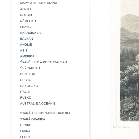
MAPY A VEDUTY CIZINA
AFRIKA
POLSKO
NĚMECKO
FRANCIE
SKANDINÁVIE
BALKÁN
ANGLIE
ASIE
AMERIKA
ŠPANĚLSKO A PORTUGALSKO
ŠVÝCARSKO
BENELUX
ŘECKO
RAKOUSKO
ITALIE
RUSKO
AUSTRALIE A OCEÁNIE
STARÁ A DEKORATIVNÍ GRAFIKA
STARÁ GRAFIKA
GENRE
FAUNA
FLORA