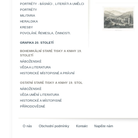
PORTRÉTY - BÁSNÍCI , LITERÁTI A UMĚLCI
PORTRÉTY
MILITARIA
HERALDIKA
KRESBY
POVOLÁNÍ, ŘEMESLA, ČINNOSTI.
GRAFIKA 20. STOLETÍ
BOHEMIKÁLNÍ STARÉ TISKY A KNIHY 19.
STOLETÍ
NÁBOŽENSKÉ
VĚDA A LITERATURA
HISTORICKÉ MÍSTOPISNÉ A PRÁVNÍ
OSTATNÍ STARÉ TISKY A KNIHY 19. STOL
NÁBOŽENSKÉ
VĚDA UMĚNÍ LITERATURA
HISTORICKÉ A MÍSTOPISNÉ
PŘÍRODOVĚDNÉ
O nás
Obchodní podmínky
Kontakt
Napište nám