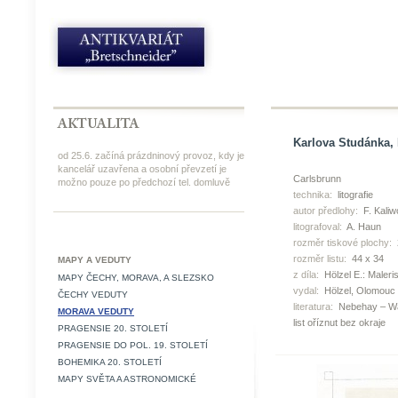
Karlova Studánka, H
od 25.6. začíná prázdninový provoz, kdy je
kancelář uzavřena a osobní převzetí je
Carlsbrunn
možno pouze po předchozí tel. domluvě
technika:
litografie
autor předlohy:
F. Kali
litografoval:
A. Haun
rozměr tiskové plochy:
rozměr listu:
44 x 34
MAPY A VEDUTY
z díla:
Hölzel E.: Maleri
MAPY ČECHY, MORAVA, A SLEZSKO
vydal:
Hölzel, Olomouc
ČECHY VEDUTY
literatura:
Nebehay – W
MORAVA VEDUTY
list oříznut bez okraje
PRAGENSIE 20. STOLETÍ
PRAGENSIE DO POL. 19. STOLETÍ
BOHEMIKA 20. STOLETÍ
MAPY SVĚTA A ASTRONOMICKÉ