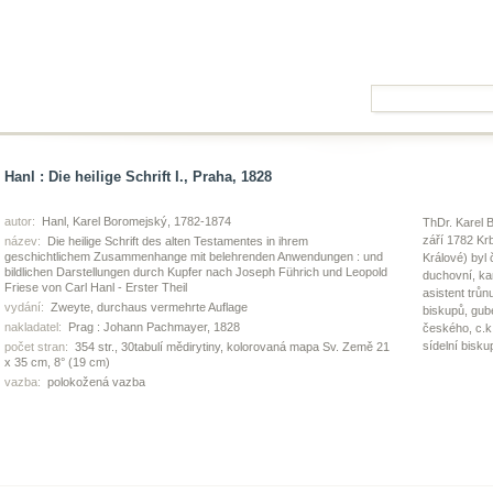
Hanl : Die heilige Schrift I., Praha, 1828
autor:
Hanl, Karel Boromejský, 1782-1874
ThDr. Karel B
září 1782 Krb
název:
Die heilige Schrift des alten Testamentes in ihrem
geschichtlichem Zusammenhange mit belehrenden Anwendungen : und
Králové) byl 
bildlichen Darstellungen durch Kupfer nach Joseph Führich und Leopold
duchovní, kan
Friese von Carl Hanl - Erster Theil
asistent trů
vydání:
Zweyte, durchaus vermehrte Auflage
biskupů, gube
nakladatel:
Prag : Johann Pachmayer, 1828
českého, c.k
sídelní bisk
počet stran:
354 str., 30tabulí mědirytiny, kolorovaná mapa Sv. Země 21
x 35 cm, 8° (19 cm)
vazba:
polokožená vazba