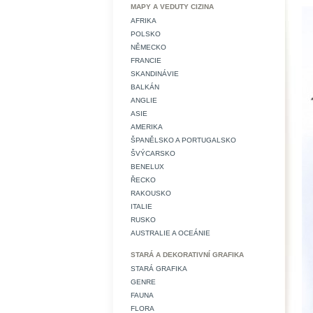
MAPY A VEDUTY CIZINA
AFRIKA
POLSKO
NĚMECKO
FRANCIE
SKANDINÁVIE
BALKÁN
ANGLIE
ASIE
AMERIKA
ŠPANĚLSKO A PORTUGALSKO
ŠVÝCARSKO
BENELUX
ŘECKO
RAKOUSKO
ITALIE
RUSKO
AUSTRALIE A OCEÁNIE
STARÁ A DEKORATIVNÍ GRAFIKA
STARÁ GRAFIKA
GENRE
FAUNA
FLORA