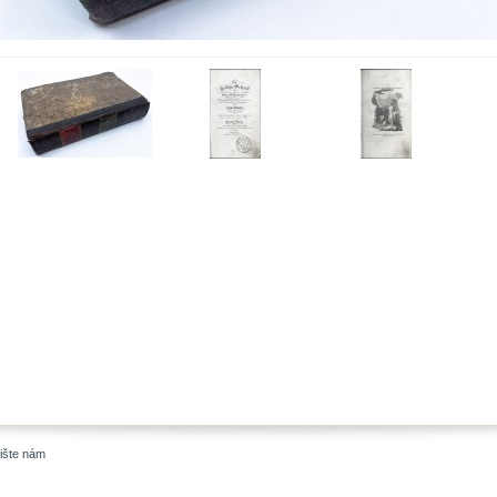
ište nám