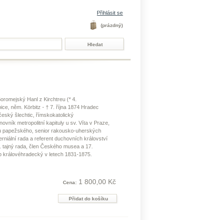
Přihlásit se
(prázdný)
oromejský Hanl z Kirchtreu (* 4.
ice, něm. Körbitz - † 7. října 1874 Hradec
český šlechtic, římskokatolický
ovník metropolitní kapituly u sv. Víta v Praze,
nu papežského, senior rakousko-uherských
rniální rada a referent duchovních království
. tajný rada, člen Českého musea a 17.
up královéhradecký v letech 1831-1875.
1 800,00 Kč
Cena: