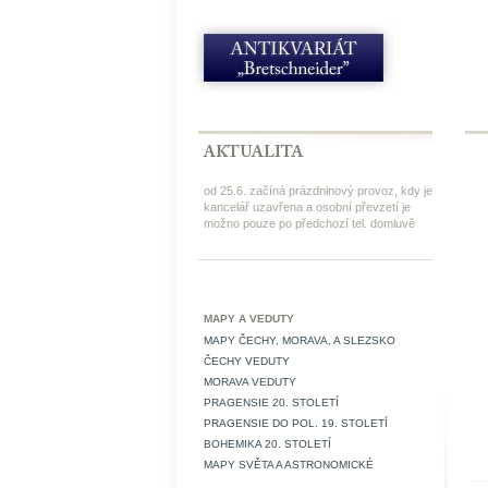
od 25.6. začíná prázdninový provoz, kdy je
kancelář uzavřena a osobní převzetí je
možno pouze po předchozí tel. domluvě
MAPY A VEDUTY
MAPY ČECHY, MORAVA, A SLEZSKO
ČECHY VEDUTY
MORAVA VEDUTY
PRAGENSIE 20. STOLETÍ
PRAGENSIE DO POL. 19. STOLETÍ
BOHEMIKA 20. STOLETÍ
MAPY SVĚTA A ASTRONOMICKÉ