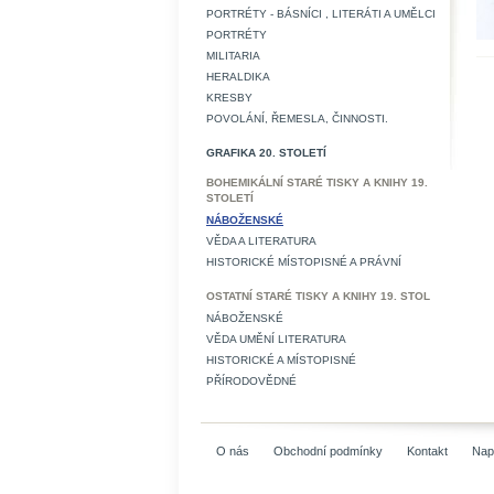
PORTRÉTY - BÁSNÍCI , LITERÁTI A UMĚLCI
PORTRÉTY
MILITARIA
HERALDIKA
KRESBY
POVOLÁNÍ, ŘEMESLA, ČINNOSTI.
GRAFIKA 20. STOLETÍ
BOHEMIKÁLNÍ STARÉ TISKY A KNIHY 19.
STOLETÍ
NÁBOŽENSKÉ
VĚDA A LITERATURA
HISTORICKÉ MÍSTOPISNÉ A PRÁVNÍ
OSTATNÍ STARÉ TISKY A KNIHY 19. STOL
NÁBOŽENSKÉ
VĚDA UMĚNÍ LITERATURA
HISTORICKÉ A MÍSTOPISNÉ
PŘÍRODOVĚDNÉ
O nás
Obchodní podmínky
Kontakt
Nap